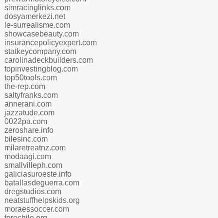
simracinglinks.com
dosyamerkezi.net
le-surrealisme.com
showcasebeauty.com
insurancepolicyexpert.com
statkeycompany.com
carolinadeckbuilders.com
topinvestingblog.com
top50tools.com
the-rep.com
saltyfranks.com
annerani.com
jazzatude.com
0022pa.com
zeroshare.info
bilesinc.com
milaretreatnz.com
modaagi.com
smallvilleph.com
galiciasuroeste.info
batallasdeguerra.com
dregstudios.com
neatstuffhelpskids.org
moraessoccer.com
forochile.org