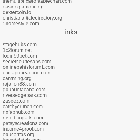
themultiplicationtablechart.com
casinoglamour.org
dextercoin.io
christianarticledirectory.org
5homestyle.com
Links
stagehubs.com
1x2forum.net
login99bet.com
secretcourtesans.com
onlinebahisforum1.com
chicagoheadline.com
camming.org
rajalion88.com
goupuntacana.com
riversedgepark.com
zaseez.com
catchycrunch.com
nofaphub.com
nefertitingalls.com
patsyscreations.com
income4proof.com
educaritas.org