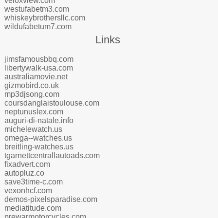
veloxview.com
westufabetm3.com
whiskeybrothersllc.com
wildufabetum7.com
Links
jimsfamousbbq.com
libertywalk-usa.com
australiamovie.net
gizmobird.co.uk
mp3djsong.com
coursdanglaistoulouse.com
neptunuslex.com
auguri-di-natale.info
michelewatch.us
omega--watches.us
breitling-watches.us
tgarnettcentrallautoads.com
fixadvert.com
autopluz.co
save3time-c.com
vexonhcf.com
demos-pixelsparadise.com
mediatitude.com
prewarmotorcycles.com