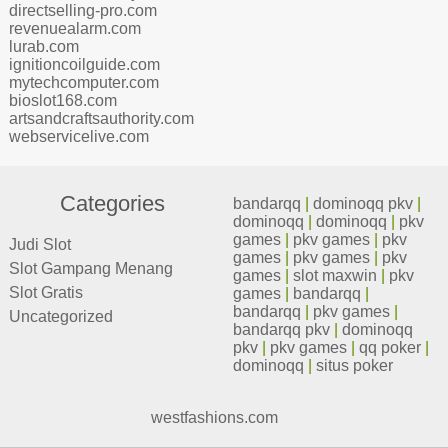
directselling-pro.com
revenuealarm.com
lurab.com
ignitioncoilguide.com
mytechcomputer.com
bioslot168.com
artsandcraftsauthority.com
webservicelive.com
Categories
bandarqq
|
dominoqq pkv
|
dominoqq
|
dominoqq
|
pkv
games
|
pkv games
|
pkv
Judi Slot
games
|
pkv games
|
pkv
Slot Gampang Menang
games
|
slot maxwin
|
pkv
Slot Gratis
games
|
bandarqq
|
bandarqq
|
pkv games
|
Uncategorized
bandarqq pkv
|
dominoqq
pkv
|
pkv games
|
qq poker
|
dominoqq
|
situs poker
westfashions.com