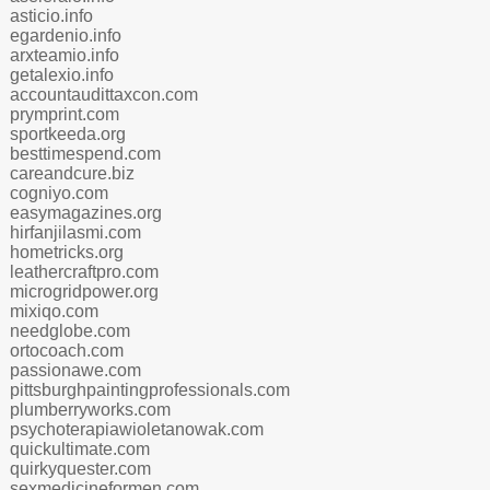
asticio.info
egardenio.info
arxteamio.info
getalexio.info
accountaudittaxcon.com
prymprint.com
sportkeeda.org
besttimespend.com
careandcure.biz
cogniyo.com
easymagazines.org
hirfanjilasmi.com
hometricks.org
leathercraftpro.com
microgridpower.org
mixiqo.com
needglobe.com
ortocoach.com
passionawe.com
pittsburghpaintingprofessionals.com
plumberryworks.com
psychoterapiawioletanowak.com
quickultimate.com
quirkyquester.com
sexmedicineformen.com