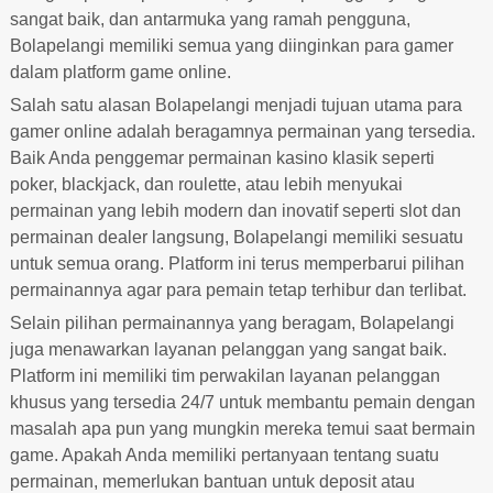
sangat baik, dan antarmuka yang ramah pengguna,
Bolapelangi memiliki semua yang diinginkan para gamer
dalam platform game online.
Salah satu alasan Bolapelangi menjadi tujuan utama para
gamer online adalah beragamnya permainan yang tersedia.
Baik Anda penggemar permainan kasino klasik seperti
poker, blackjack, dan roulette, atau lebih menyukai
permainan yang lebih modern dan inovatif seperti slot dan
permainan dealer langsung, Bolapelangi memiliki sesuatu
untuk semua orang. Platform ini terus memperbarui pilihan
permainannya agar para pemain tetap terhibur dan terlibat.
Selain pilihan permainannya yang beragam, Bolapelangi
juga menawarkan layanan pelanggan yang sangat baik.
Platform ini memiliki tim perwakilan layanan pelanggan
khusus yang tersedia 24/7 untuk membantu pemain dengan
masalah apa pun yang mungkin mereka temui saat bermain
game. Apakah Anda memiliki pertanyaan tentang suatu
permainan, memerlukan bantuan untuk deposit atau