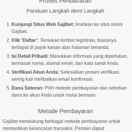
Proses Pendaftaran
Panduan Langkah demi Langkah
Kunjungi Situs Web Gajibet:
Arahkan ke situs resmi
Gajibet.
Klik ‘Daftar’:
Temukan tombol registrasi, biasanya
terdapat di pojok kanan atas halaman beranda.
Isi Detail Pribadi:
Masukkan informasi yang diperlukan,
termasuk nama, alamat email, dan kata sandi Anda.
Verifikasi Akun Anda:
Selesaikan proses verifikasi,
sering kali melibatkan email konfirmasi.
Dana Setoran:
Pilih metode pembayaran dan setorkan
dana ke akun Anda untuk mulai bermain.
Metode Pembayaran
Gajibet mendukung berbagai metode pembayaran untuk
memastikan kelancaran transaksi. Pemain dapat