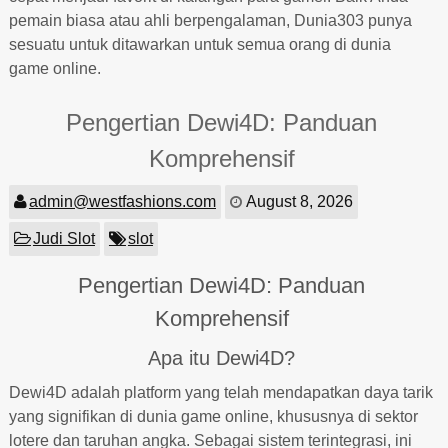
pemain biasa atau ahli berpengalaman, Dunia303 punya
sesuatu untuk ditawarkan untuk semua orang di dunia
game online.
Pengertian Dewi4D: Panduan
Komprehensif
admin@westfashions.com
August 8, 2026
Judi Slot
slot
Pengertian Dewi4D: Panduan
Komprehensif
Apa itu Dewi4D?
Dewi4D adalah platform yang telah mendapatkan daya tarik
yang signifikan di dunia game online, khususnya di sektor
lotere dan taruhan angka. Sebagai sistem terintegrasi, ini