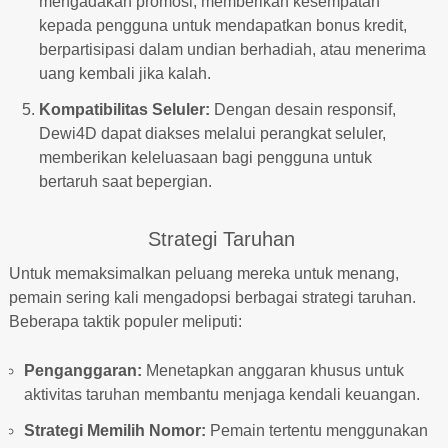
mengadakan promosi, memberikan kesempatan
kepada pengguna untuk mendapatkan bonus kredit,
berpartisipasi dalam undian berhadiah, atau menerima
uang kembali jika kalah.
Kompatibilitas Seluler:
Dengan desain responsif,
Dewi4D dapat diakses melalui perangkat seluler,
memberikan keleluasaan bagi pengguna untuk
bertaruh saat bepergian.
Strategi Taruhan
Untuk memaksimalkan peluang mereka untuk menang,
pemain sering kali mengadopsi berbagai strategi taruhan.
Beberapa taktik populer meliputi:
Penganggaran:
Menetapkan anggaran khusus untuk
aktivitas taruhan membantu menjaga kendali keuangan.
Strategi Memilih Nomor:
Pemain tertentu menggunakan