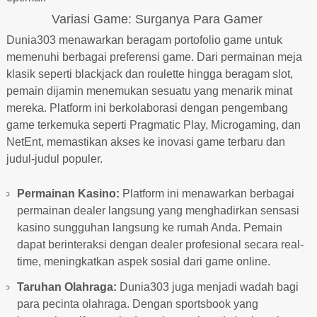
Variasi Game: Surganya Para Gamer
Dunia303 menawarkan beragam portofolio game untuk
memenuhi berbagai preferensi game. Dari permainan meja
klasik seperti blackjack dan roulette hingga beragam slot,
pemain dijamin menemukan sesuatu yang menarik minat
mereka. Platform ini berkolaborasi dengan pengembang
game terkemuka seperti Pragmatic Play, Microgaming, dan
NetEnt, memastikan akses ke inovasi game terbaru dan
judul-judul populer.
Permainan Kasino:
Platform ini menawarkan berbagai
permainan dealer langsung yang menghadirkan sensasi
kasino sungguhan langsung ke rumah Anda. Pemain
dapat berinteraksi dengan dealer profesional secara real-
time, meningkatkan aspek sosial dari game online.
Taruhan Olahraga:
Dunia303 juga menjadi wadah bagi
para pecinta olahraga. Dengan sportsbook yang