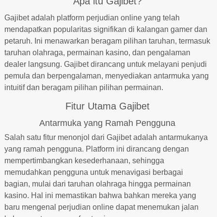
Apa itu Gajibet?
Gajibet adalah platform perjudian online yang telah
mendapatkan popularitas signifikan di kalangan gamer dan
petaruh. Ini menawarkan beragam pilihan taruhan, termasuk
taruhan olahraga, permainan kasino, dan pengalaman
dealer langsung. Gajibet dirancang untuk melayani penjudi
pemula dan berpengalaman, menyediakan antarmuka yang
intuitif dan beragam pilihan pilihan permainan.
Fitur Utama Gajibet
Antarmuka yang Ramah Pengguna
Salah satu fitur menonjol dari Gajibet adalah antarmukanya
yang ramah pengguna. Platform ini dirancang dengan
mempertimbangkan kesederhanaan, sehingga
memudahkan pengguna untuk menavigasi berbagai
bagian, mulai dari taruhan olahraga hingga permainan
kasino. Hal ini memastikan bahwa bahkan mereka yang
baru mengenal perjudian online dapat menemukan jalan