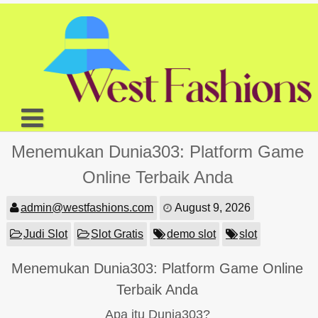
Skip
to
content
Home
Menemukan Dunia303: Platform Game
Judi Slot
Online Terbaik Anda
Slot Gratis
admin@westfashions.com
August 9, 2026
Slot Gampang Menang
Judi Slot
Slot Gratis
demo slot
slot
situs slot gacor
Menemukan Dunia303: Platform Game Online
Terbaik Anda
Apa itu Dunia303?