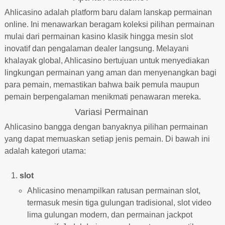
Ahlicasino adalah platform baru dalam lanskap permainan
online. Ini menawarkan beragam koleksi pilihan permainan
mulai dari permainan kasino klasik hingga mesin slot
inovatif dan pengalaman dealer langsung. Melayani
khalayak global, Ahlicasino bertujuan untuk menyediakan
lingkungan permainan yang aman dan menyenangkan bagi
para pemain, memastikan bahwa baik pemula maupun
pemain berpengalaman menikmati penawaran mereka.
Variasi Permainan
Ahlicasino bangga dengan banyaknya pilihan permainan
yang dapat memuaskan setiap jenis pemain. Di bawah ini
adalah kategori utama:
slot
Ahlicasino menampilkan ratusan permainan slot,
termasuk mesin tiga gulungan tradisional, slot video
lima gulungan modern, dan permainan jackpot