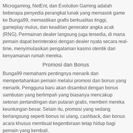
Microgaming, NetEnt, dan Evolution Gaming adalah
beberapa penyedia perangkat lunak yang memasok game
ke Bunga99, memastikan grafis berkualitas tinggi,
gameplay mulus, dan keadilan generator angka acak
(RNG). Permainan dealer langsung juga tersedia, di mana
pemain dapat berinteraksi dengan dealer nyata secara real-
time, menyimulasikan pengalaman kasino otentik dari
kenyamanan rumah mereka.
Promosi dan Bonus
Bunga99 memahami pentingnya menarik dan
mempertahankan pemain melalui promosi dan bonus yang
menarik. Pengguna baru akan disambut dengan bonus
sambutan yang berlimpah yang biasanya mencakup
setoran pertandingan dan putaran gratis, memberi mereka
keuntungan besar. Selain itu, promosi yang sedang
berlangsung seperti bonus isi ulang, cashback, dan bonus
acara khusus membuat kegembiraan tetap hidup bagi
pemain yang kembali.