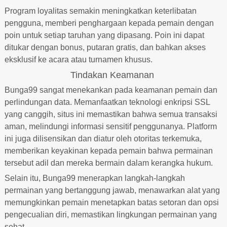
Program loyalitas semakin meningkatkan keterlibatan
pengguna, memberi penghargaan kepada pemain dengan
poin untuk setiap taruhan yang dipasang. Poin ini dapat
ditukar dengan bonus, putaran gratis, dan bahkan akses
eksklusif ke acara atau turnamen khusus.
Tindakan Keamanan
Bunga99 sangat menekankan pada keamanan pemain dan
perlindungan data. Memanfaatkan teknologi enkripsi SSL
yang canggih, situs ini memastikan bahwa semua transaksi
aman, melindungi informasi sensitif penggunanya. Platform
ini juga dilisensikan dan diatur oleh otoritas terkemuka,
memberikan keyakinan kepada pemain bahwa permainan
tersebut adil dan mereka bermain dalam kerangka hukum.
Selain itu, Bunga99 menerapkan langkah-langkah
permainan yang bertanggung jawab, menawarkan alat yang
memungkinkan pemain menetapkan batas setoran dan opsi
pengecualian diri, memastikan lingkungan permainan yang
sehat.