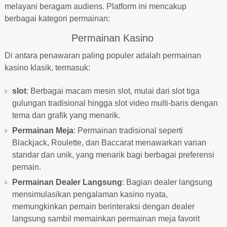
melayani beragam audiens. Platform ini mencakup
berbagai kategori permainan:
Permainan Kasino
Di antara penawaran paling populer adalah permainan
kasino klasik, termasuk:
slot
: Berbagai macam mesin slot, mulai dari slot tiga
gulungan tradisional hingga slot video multi-baris dengan
tema dan grafik yang menarik.
Permainan Meja
: Permainan tradisional seperti
Blackjack, Roulette, dan Baccarat menawarkan varian
standar dan unik, yang menarik bagi berbagai preferensi
pemain.
Permainan Dealer Langsung
: Bagian dealer langsung
mensimulasikan pengalaman kasino nyata,
memungkinkan pemain berinteraksi dengan dealer
langsung sambil memainkan permainan meja favorit