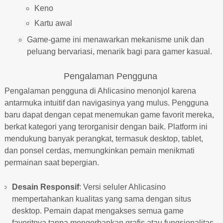
Keno
Kartu awal
Game-game ini menawarkan mekanisme unik dan
peluang bervariasi, menarik bagi para gamer kasual.
Pengalaman Pengguna
Pengalaman pengguna di Ahlicasino menonjol karena
antarmuka intuitif dan navigasinya yang mulus. Pengguna
baru dapat dengan cepat menemukan game favorit mereka,
berkat kategori yang terorganisir dengan baik. Platform ini
mendukung banyak perangkat, termasuk desktop, tablet,
dan ponsel cerdas, memungkinkan pemain menikmati
permainan saat bepergian.
Desain Responsif
: Versi seluler Ahlicasino
mempertahankan kualitas yang sama dengan situs
desktop. Pemain dapat mengakses semua game
favoritnya tanpa mengorbankan grafis atau fungsionalitas.