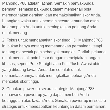
MahjongJP88 adalah latihan. Semakin banyak Anda
bermain, semakin baik Anda dalam mengenali pola,
merencanakan gerakan, dan memaksimalkan skor Anda.
Luangkan waktu untuk bermain secara teratur dan asah
keterampilan Anda untuk meningkatkan peluang Anda
untuk menang.
2. Fokus untuk mendapatkan skor tinggi: Di ​​MahjongJP88,
ini bukan hanya tentang memenangkan permainan, tetapi
tentang mencetak poin sebanyak mungkin. Carilah peluang
untuk mencetak poin besar dengan menciptakan tangan
khusus, seperti Pure Straight atau Full Flush. Awasi ubin
yang dibuang lawan Anda dan cobalah untuk
memanfaatkannya untuk meningkatkan peluang Anda
mencetak skor tinggi.
3. Gunakan power-up secara strategis: MahjongJP88
menawarkan power-up yang dapat memberi Anda
keunggulan atas lawan Anda. Gunakan power-up ini secara
strategis untuk mendapatkan keuntungan dalam permainan.