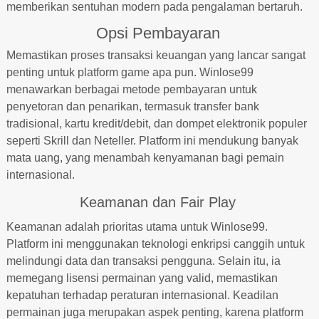
memberikan sentuhan modern pada pengalaman bertaruh.
Opsi Pembayaran
Memastikan proses transaksi keuangan yang lancar sangat
penting untuk platform game apa pun. Winlose99
menawarkan berbagai metode pembayaran untuk
penyetoran dan penarikan, termasuk transfer bank
tradisional, kartu kredit/debit, dan dompet elektronik populer
seperti Skrill dan Neteller. Platform ini mendukung banyak
mata uang, yang menambah kenyamanan bagi pemain
internasional.
Keamanan dan Fair Play
Keamanan adalah prioritas utama untuk Winlose99.
Platform ini menggunakan teknologi enkripsi canggih untuk
melindungi data dan transaksi pengguna. Selain itu, ia
memegang lisensi permainan yang valid, memastikan
kepatuhan terhadap peraturan internasional. Keadilan
permainan juga merupakan aspek penting, karena platform