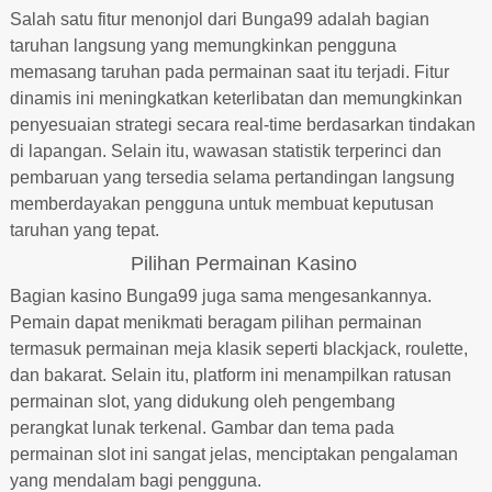
Salah satu fitur menonjol dari Bunga99 adalah bagian
taruhan langsung yang memungkinkan pengguna
memasang taruhan pada permainan saat itu terjadi. Fitur
dinamis ini meningkatkan keterlibatan dan memungkinkan
penyesuaian strategi secara real-time berdasarkan tindakan
di lapangan. Selain itu, wawasan statistik terperinci dan
pembaruan yang tersedia selama pertandingan langsung
memberdayakan pengguna untuk membuat keputusan
taruhan yang tepat.
Pilihan Permainan Kasino
Bagian kasino Bunga99 juga sama mengesankannya.
Pemain dapat menikmati beragam pilihan permainan
termasuk permainan meja klasik seperti blackjack, roulette,
dan bakarat. Selain itu, platform ini menampilkan ratusan
permainan slot, yang didukung oleh pengembang
perangkat lunak terkenal. Gambar dan tema pada
permainan slot ini sangat jelas, menciptakan pengalaman
yang mendalam bagi pengguna.