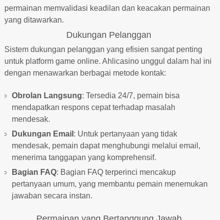
permainan memvalidasi keadilan dan keacakan permainan
yang ditawarkan.
Dukungan Pelanggan
Sistem dukungan pelanggan yang efisien sangat penting
untuk platform game online. Ahlicasino unggul dalam hal ini
dengan menawarkan berbagai metode kontak:
Obrolan Langsung
: Tersedia 24/7, pemain bisa
mendapatkan respons cepat terhadap masalah
mendesak.
Dukungan Email
: Untuk pertanyaan yang tidak
mendesak, pemain dapat menghubungi melalui email,
menerima tanggapan yang komprehensif.
Bagian FAQ
: Bagian FAQ terperinci mencakup
pertanyaan umum, yang membantu pemain menemukan
jawaban secara instan.
Permainan yang Bertanggung Jawab