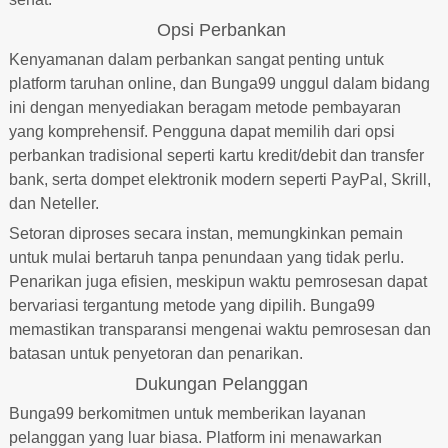
Opsi Perbankan
Kenyamanan dalam perbankan sangat penting untuk
platform taruhan online, dan Bunga99 unggul dalam bidang
ini dengan menyediakan beragam metode pembayaran
yang komprehensif. Pengguna dapat memilih dari opsi
perbankan tradisional seperti kartu kredit/debit dan transfer
bank, serta dompet elektronik modern seperti PayPal, Skrill,
dan Neteller.
Setoran diproses secara instan, memungkinkan pemain
untuk mulai bertaruh tanpa penundaan yang tidak perlu.
Penarikan juga efisien, meskipun waktu pemrosesan dapat
bervariasi tergantung metode yang dipilih. Bunga99
memastikan transparansi mengenai waktu pemrosesan dan
batasan untuk penyetoran dan penarikan.
Dukungan Pelanggan
Bunga99 berkomitmen untuk memberikan layanan
pelanggan yang luar biasa. Platform ini menawarkan