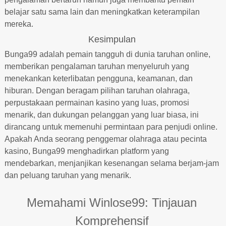
belajar satu sama lain dan meningkatkan keterampilan
mereka.
Kesimpulan
Bunga99 adalah pemain tangguh di dunia taruhan online,
memberikan pengalaman taruhan menyeluruh yang
menekankan keterlibatan pengguna, keamanan, dan
hiburan. Dengan beragam pilihan taruhan olahraga,
perpustakaan permainan kasino yang luas, promosi
menarik, dan dukungan pelanggan yang luar biasa, ini
dirancang untuk memenuhi permintaan para penjudi online.
Apakah Anda seorang penggemar olahraga atau pecinta
kasino, Bunga99 menghadirkan platform yang
mendebarkan, menjanjikan kesenangan selama berjam-jam
dan peluang taruhan yang menarik.
Memahami Winlose99: Tinjauan
Komprehensif