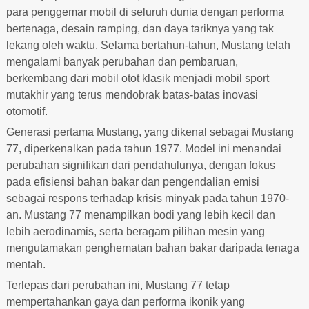
para penggemar mobil di seluruh dunia dengan performa
bertenaga, desain ramping, dan daya tariknya yang tak
lekang oleh waktu. Selama bertahun-tahun, Mustang telah
mengalami banyak perubahan dan pembaruan,
berkembang dari mobil otot klasik menjadi mobil sport
mutakhir yang terus mendobrak batas-batas inovasi
otomotif.
Generasi pertama Mustang, yang dikenal sebagai Mustang
77, diperkenalkan pada tahun 1977. Model ini menandai
perubahan signifikan dari pendahulunya, dengan fokus
pada efisiensi bahan bakar dan pengendalian emisi
sebagai respons terhadap krisis minyak pada tahun 1970-
an. Mustang 77 menampilkan bodi yang lebih kecil dan
lebih aerodinamis, serta beragam pilihan mesin yang
mengutamakan penghematan bahan bakar daripada tenaga
mentah.
Terlepas dari perubahan ini, Mustang 77 tetap
mempertahankan gaya dan performa ikonik yang