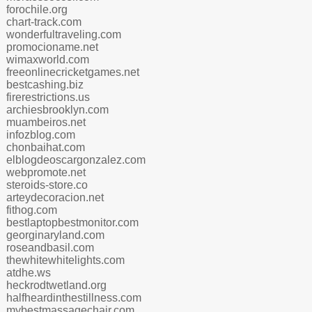
forochile.org
chart-track.com
wonderfultraveling.com
promocioname.net
wimaxworld.com
freeonlinecricketgames.net
bestcashing.biz
firerestrictions.us
archiesbrooklyn.com
muambeiros.net
infozblog.com
chonbaihat.com
elblogdeoscargonzalez.com
webpromote.net
steroids-store.co
arteydecoracion.net
fithog.com
bestlaptopbestmonitor.com
georginaryland.com
roseandbasil.com
thewhitewhitelights.com
atdhe.ws
heckrodtwetland.org
halfheardinthestillness.com
mybestmassagechair.com