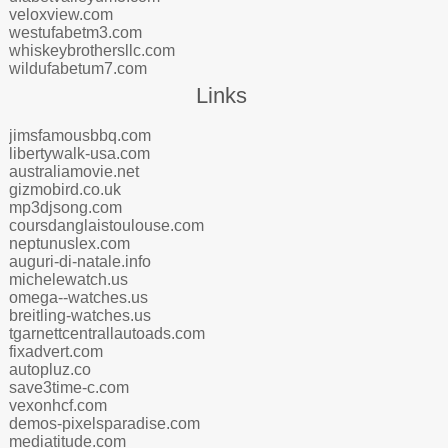
veloxview.com
westufabetm3.com
whiskeybrothersllc.com
wildufabetum7.com
Links
jimsfamousbbq.com
libertywalk-usa.com
australiamovie.net
gizmobird.co.uk
mp3djsong.com
coursdanglaistoulouse.com
neptunuslex.com
auguri-di-natale.info
michelewatch.us
omega--watches.us
breitling-watches.us
tgarnettcentrallautoads.com
fixadvert.com
autopluz.co
save3time-c.com
vexonhcf.com
demos-pixelsparadise.com
mediatitude.com