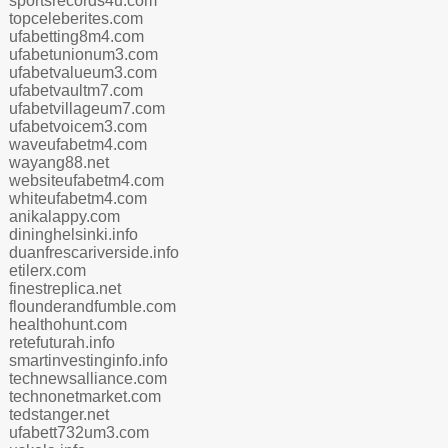
sportsrecords4u.com
topceleberites.com
ufabetting8m4.com
ufabetunionum3.com
ufabetvalueum3.com
ufabetvaultm7.com
ufabetvillageum7.com
ufabetvoicem3.com
waveufabetm4.com
wayang88.net
websiteufabetm4.com
whiteufabetm4.com
anikalappy.com
dininghelsinki.info
duanfrescariverside.info
etilerx.com
finestreplica.net
flounderandfumble.com
healthohunt.com
retefuturah.info
smartinvestinginfo.info
technewsalliance.com
technonetmarket.com
tedstanger.net
ufabett732um3.com