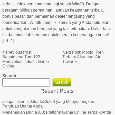
terbaik, tidak perlu mencari lagi selain Win88. Dengan
beragam pilihan permainan, langkah keamanan terbaik,
bonus besar, dan permainan dealer langsung yang
mendebarkan, Win88 memiliki semua yang Anda butuhkan
untuk pengalaman bermain yang tak terlupakan. Daftar hari
ini dan mulailah bermain untuk meraih kemenangan besar!
[ad_2]
Post
Previous Post:
Next Post: Mpoid: Tren
navigation
Bagaimana Tumi123
Terbaru Akuarium Air
Merevolusi Industri Game
Tawar
Online
Search
Search
Recent Posts
Jelajahi Dunia JakartaSlot88 yang Menyenangkan:
Panduan Utama Anda
Menemukan Dunia303: Platform Game Online Terbaik Anda