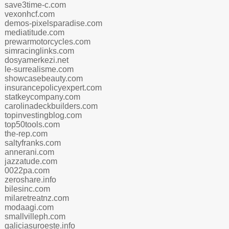
save3time-c.com
vexonhcf.com
demos-pixelsparadise.com
mediatitude.com
prewarmotorcycles.com
simracinglinks.com
dosyamerkezi.net
le-surrealisme.com
showcasebeauty.com
insurancepolicyexpert.com
statkeycompany.com
carolinadeckbuilders.com
topinvestingblog.com
top50tools.com
the-rep.com
saltyfranks.com
annerani.com
jazzatude.com
0022pa.com
zeroshare.info
bilesinc.com
milaretreatnz.com
modaagi.com
smallvilleph.com
galiciasuroeste.info