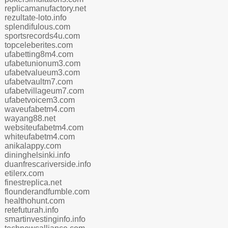
replicamanufactory.net
rezultate-loto.info
splendifulous.com
sportsrecords4u.com
topceleberites.com
ufabetting8m4.com
ufabetunionum3.com
ufabetvalueum3.com
ufabetvaultm7.com
ufabetvillageum7.com
ufabetvoicem3.com
waveufabetm4.com
wayang88.net
websiteufabetm4.com
whiteufabetm4.com
anikalappy.com
dininghelsinki.info
duanfrescariverside.info
etilerx.com
finestreplica.net
flounderandfumble.com
healthohunt.com
retefuturah.info
smartinvestinginfo.info