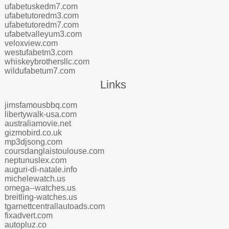
ufabetuskedm7.com
ufabetutoredm3.com
ufabetutoredm7.com
ufabetvalleyum3.com
veloxview.com
westufabetm3.com
whiskeybrothersllc.com
wildufabetum7.com
Links
jimsfamousbbq.com
libertywalk-usa.com
australiamovie.net
gizmobird.co.uk
mp3djsong.com
coursdanglaistoulouse.com
neptunuslex.com
auguri-di-natale.info
michelewatch.us
omega--watches.us
breitling-watches.us
tgarnettcentrallautoads.com
fixadvert.com
autopluz.co