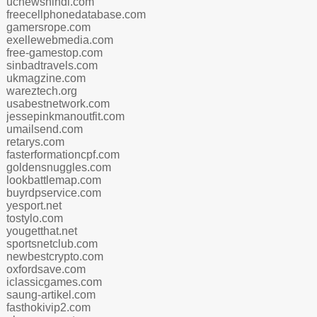
ucnewshindi.com
freecellphonedatabase.com
gamersrope.com
exellewebmedia.com
free-gamestop.com
sinbadtravels.com
ukmagzine.com
wareztech.org
usabestnetwork.com
jessepinkmanoutfit.com
umailsend.com
retarys.com
fasterformationcpf.com
goldensnuggles.com
lookbattlemap.com
buyrdpservice.com
yesport.net
tostylo.com
yougetthat.net
sportsnetclub.com
newbestcrypto.com
oxfordsave.com
iclassicgames.com
saung-artikel.com
fasthokivip2.com