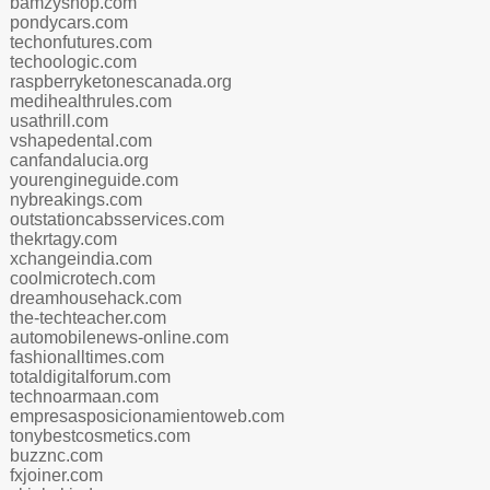
bamzyshop.com
pondycars.com
techonfutures.com
techoologic.com
raspberryketonescanada.org
medihealthrules.com
usathrill.com
vshapedental.com
canfandalucia.org
yourengineguide.com
nybreakings.com
outstationcabsservices.com
thekrtagy.com
xchangeindia.com
coolmicrotech.com
dreamhousehack.com
the-techteacher.com
automobilenews-online.com
fashionalltimes.com
totaldigitalforum.com
technoarmaan.com
empresasposicionamientoweb.com
tonybestcosmetics.com
buzznc.com
fxjoiner.com