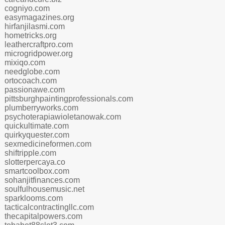
cogniyo.com
easymagazines.org
hirfanjilasmi.com
hometricks.org
leathercraftpro.com
microgridpower.org
mixiqo.com
needglobe.com
ortocoach.com
passionawe.com
pittsburghpaintingprofessionals.com
plumberryworks.com
psychoterapiawioletanowak.com
quickultimate.com
quirkyquester.com
sexmedicineformen.com
shiftripple.com
slotterpercaya.co
smartcoolbox.com
sohanjitfinances.com
soulfulhousemusic.net
sparklooms.com
tacticalcontractingllc.com
thecapitalpowers.com