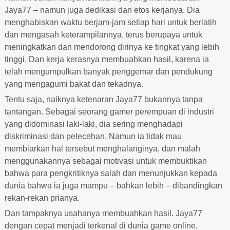
Jaya77 – namun juga dedikasi dan etos kerjanya. Dia
menghabiskan waktu berjam-jam setiap hari untuk berlatih
dan mengasah keterampilannya, terus berupaya untuk
meningkatkan dan mendorong dirinya ke tingkat yang lebih
tinggi. Dan kerja kerasnya membuahkan hasil, karena ia
telah mengumpulkan banyak penggemar dan pendukung
yang mengagumi bakat dan tekadnya.
Tentu saja, naiknya ketenaran Jaya77 bukannya tanpa
tantangan. Sebagai seorang gamer perempuan di industri
yang didominasi laki-laki, dia sering menghadapi
diskriminasi dan pelecehan. Namun ia tidak mau
membiarkan hal tersebut menghalanginya, dan malah
menggunakannya sebagai motivasi untuk membuktikan
bahwa para pengkritiknya salah dan menunjukkan kepada
dunia bahwa ia juga mampu – bahkan lebih – dibandingkan
rekan-rekan prianya.
Dan tampaknya usahanya membuahkan hasil. Jaya77
dengan cepat menjadi terkenal di dunia game online,