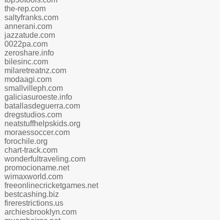
the-rep.com
saltyfranks.com
annerani.com
jazzatude.com
0022pa.com
zeroshare.info
bilesinc.com
milaretreatnz.com
modaagi.com
smallvilleph.com
galiciasuroeste.info
batallasdeguerra.com
dregstudios.com
neatstuffhelpskids.org
moraessoccer.com
forochile.org
chart-track.com
wonderfultraveling.com
promocioname.net
wimaxworld.com
freeonlinecricketgames.net
bestcashing.biz
firerestrictions.us
archiesbrooklyn.com