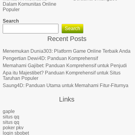
Dalam Komunitas Online
Populer
Search
Search
Recent Posts
Menemukan Dunia303: Platform Game Online Terbaik Anda
Pengertian Dewi4D: Panduan Komprehensif
Memahami Gajibet: Panduan Komprehensif untuk Penjudi
Apa itu Majestibet? Panduan Komprehensif untuk Situs
Taruhan Populer
Saung4D: Panduan Utama untuk Memahami Fitur-Fiturnya
Links
gaple
situs qq
situs qq
poker pkv
login sbobet