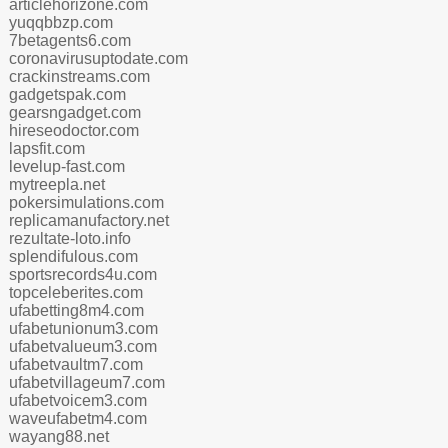
articlehorizone.com
yuqqbbzp.com
7betagents6.com
coronavirusuptodate.com
crackinstreams.com
gadgetspak.com
gearsngadget.com
hireseodoctor.com
lapsfit.com
levelup-fast.com
mytreepla.net
pokersimulations.com
replicamanufactory.net
rezultate-loto.info
splendifulous.com
sportsrecords4u.com
topceleberites.com
ufabetting8m4.com
ufabetunionum3.com
ufabetvalueum3.com
ufabetvaultm7.com
ufabetvillageum7.com
ufabetvoicem3.com
waveufabetm4.com
wayang88.net