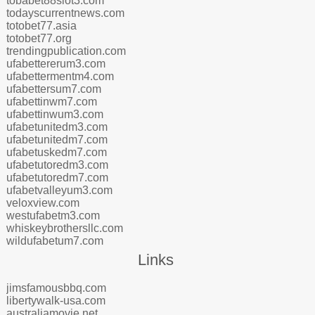
tobabet88slot3.com
todayscurrentnews.com
totobet77.asia
totobet77.org
trendingpublication.com
ufabettererum3.com
ufabettermentm4.com
ufabettersum7.com
ufabettinwm7.com
ufabettinwum3.com
ufabetunitedm3.com
ufabetunitedm7.com
ufabetuskedm7.com
ufabetutoredm3.com
ufabetutoredm7.com
ufabetvalleyum3.com
veloxview.com
westufabetm3.com
whiskeybrothersllc.com
wildufabetum7.com
Links
jimsfamousbbq.com
libertywalk-usa.com
australiamovie.net