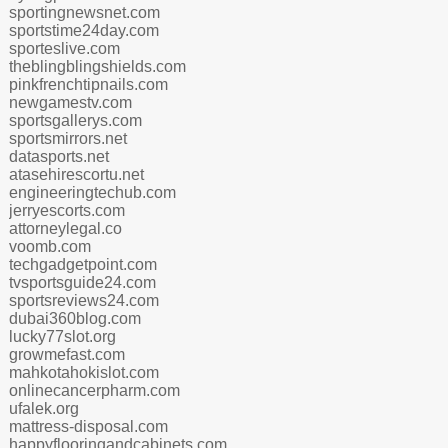
sportingnewsnet.com
sportstime24day.com
sporteslive.com
theblingblingshields.com
pinkfrenchtipnails.com
newgamestv.com
sportsgallerys.com
sportsmirrors.net
datasports.net
atasehirescortu.net
engineeringtechub.com
jerryescorts.com
attorneylegal.co
voomb.com
techgadgetpoint.com
tvsportsguide24.com
sportsreviews24.com
dubai360blog.com
lucky77slot.org
growmefast.com
mahkotahokislot.com
onlinecancerpharm.com
ufalek.org
mattress-disposal.com
happyflooringandcabinets.com