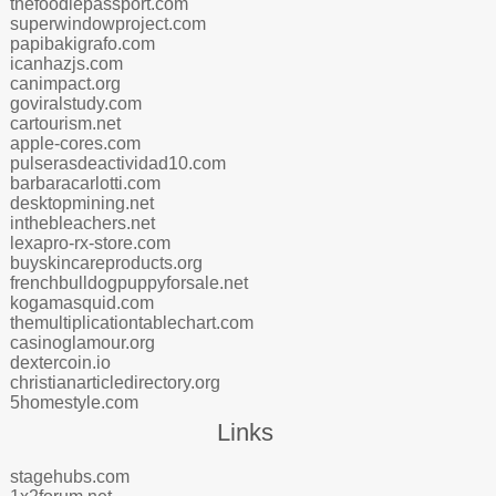
thefoodiepassport.com
superwindowproject.com
papibakigrafo.com
icanhazjs.com
canimpact.org
goviralstudy.com
cartourism.net
apple-cores.com
pulserasdeactividad10.com
barbaracarlotti.com
desktopmining.net
inthebleachers.net
lexapro-rx-store.com
buyskincareproducts.org
frenchbulldogpuppyforsale.net
kogamasquid.com
themultiplicationtablechart.com
casinoglamour.org
dextercoin.io
christianarticledirectory.org
5homestyle.com
Links
stagehubs.com