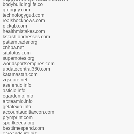
bodybuildinglife.co
qrdoggy.com
technologygud.com
realshocknews.com
pickgb.com
healthmistakes.com
ksfashiondresses.com
patterntrader.org
cnhpa.net
sitalotus.com
supernotes.org
worldsportsempires.com
updatecentral360.com
katamastah.com
zqscore.net
aseleraio.info
asticio.info
egardenio.info
arxteamio.info
getalexio.info
accountaudittaxcon.com
prymprint.com
sportkeeda.org
besttimespend.com
careandcure.biz