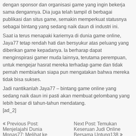
dengan sponsor dan organisasi game yang ingin bekerja
sama dengannya. Dia juga telah tampil di berbagai
publikasi dan situs game, semakin memperkuat statusnya
sebagai bintang yang sedang naik daun di industri ini.
Saat ia terus menapaki kariernya di dunia game online,
Jaya77 tetap rendah hati dan bersyukur atas peluang yang
diberikan game kepadanya. Ia berharap dapat
menginspirasi gamer muda lainnya, terutama perempuan,
untuk mengejar hasrat mereka terhadap game dan tidak
pernah membiarkan siapa pun mengatakan bahwa mereka
tidak bisa sukses.
Jadi nantikanlah Jaya77 – bintang game online yang
sedang naik daun ini pasti akan membuat gelombang yang
lebih besar di tahun-tahun mendatang.
[ad_2]
Post
Previous Post:
Next Post: Temukan
navigation
Menjelajahi Dunia
Keseruan Judi Online
Monas77: Melihat ke
Bersama Untung138