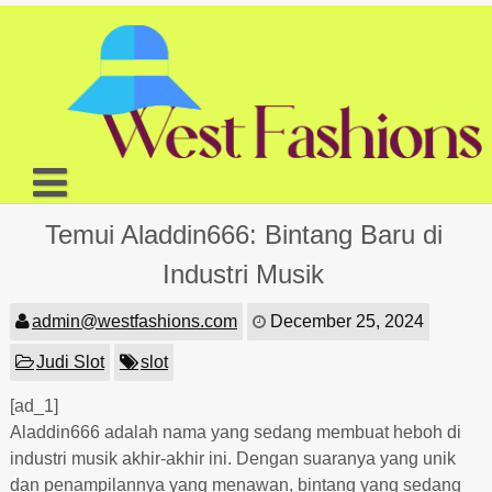
Skip
to
content
Home
Temui Aladdin666: Bintang Baru di
Judi Slot
Industri Musik
Slot Gratis
admin@westfashions.com
December 25, 2024
Slot Gampang Menang
Judi Slot
slot
situs slot gacor
[ad_1]
Aladdin666 adalah nama yang sedang membuat heboh di
industri musik akhir-akhir ini. Dengan suaranya yang unik
dan penampilannya yang menawan, bintang yang sedang