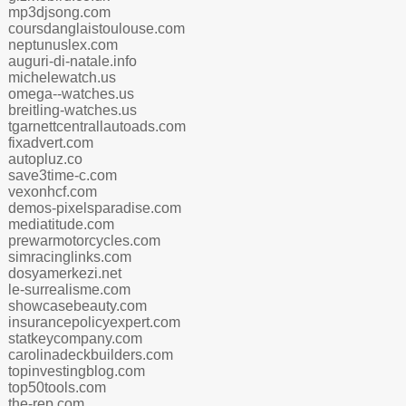
mp3djsong.com
coursdanglaistoulouse.com
neptunuslex.com
auguri-di-natale.info
michelewatch.us
omega--watches.us
breitling-watches.us
tgarnettcentrallautoads.com
fixadvert.com
autopluz.co
save3time-c.com
vexonhcf.com
demos-pixelsparadise.com
mediatitude.com
prewarmotorcycles.com
simracinglinks.com
dosyamerkezi.net
le-surrealisme.com
showcasebeauty.com
insurancepolicyexpert.com
statkeycompany.com
carolinadeckbuilders.com
topinvestingblog.com
top50tools.com
the-rep.com