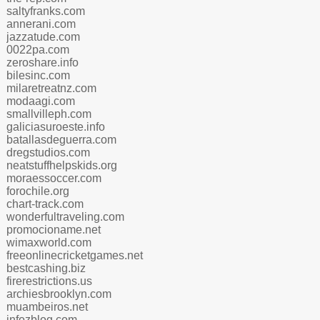
saltyfranks.com
annerani.com
jazzatude.com
0022pa.com
zeroshare.info
bilesinc.com
milaretreatnz.com
modaagi.com
smallvilleph.com
galiciasuroeste.info
batallasdeguerra.com
dregstudios.com
neatstuffhelpskids.org
moraessoccer.com
forochile.org
chart-track.com
wonderfultraveling.com
promocioname.net
wimaxworld.com
freeonlinecricketgames.net
bestcashing.biz
firerestrictions.us
archiesbrooklyn.com
muambeiros.net
infozblog.com