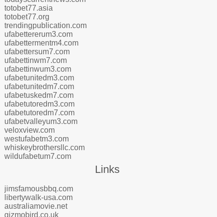
totobet77.asia
totobet77.org
trendingpublication.com
ufabettererum3.com
ufabettermentm4.com
ufabettersum7.com
ufabettinwm7.com
ufabettinwum3.com
ufabetunitedm3.com
ufabetunitedm7.com
ufabetuskedm7.com
ufabetutoredm3.com
ufabetutoredm7.com
ufabetvalleyum3.com
veloxview.com
westufabetm3.com
whiskeybrothersllc.com
wildufabetum7.com
Links
jimsfamousbbq.com
libertywalk-usa.com
australiamovie.net
gizmobird.co.uk