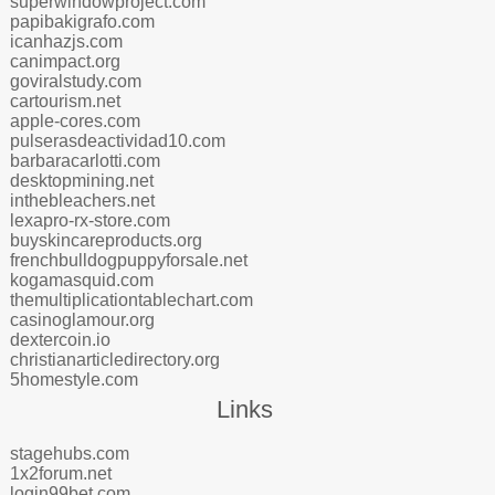
superwindowproject.com
papibakigrafo.com
icanhazjs.com
canimpact.org
goviralstudy.com
cartourism.net
apple-cores.com
pulserasdeactividad10.com
barbaracarlotti.com
desktopmining.net
inthebleachers.net
lexapro-rx-store.com
buyskincareproducts.org
frenchbulldogpuppyforsale.net
kogamasquid.com
themultiplicationtablechart.com
casinoglamour.org
dextercoin.io
christianarticledirectory.org
5homestyle.com
Links
stagehubs.com
1x2forum.net
login99bet.com