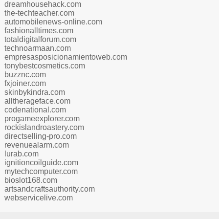
dreamhousehack.com
the-techteacher.com
automobilenews-online.com
fashionalltimes.com
totaldigitalforum.com
technoarmaan.com
empresasposicionamientoweb.com
tonybestcosmetics.com
buzznc.com
fxjoiner.com
skinbykindra.com
alltherageface.com
codenational.com
progameexplorer.com
rockislandroastery.com
directselling-pro.com
revenuealarm.com
lurab.com
ignitioncoilguide.com
mytechcomputer.com
bioslot168.com
artsandcraftsauthority.com
webservicelive.com