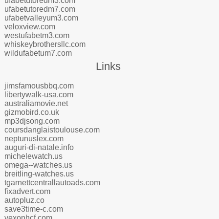
ufabetutoredm3.com
ufabetutoredm7.com
ufabetvalleyum3.com
veloxview.com
westufabetm3.com
whiskeybrothersllc.com
wildufabetum7.com
Links
jimsfamousbbq.com
libertywalk-usa.com
australiamovie.net
gizmobird.co.uk
mp3djsong.com
coursdanglaistoulouse.com
neptunuslex.com
auguri-di-natale.info
michelewatch.us
omega--watches.us
breitling-watches.us
tgarnettcentrallautoads.com
fixadvert.com
autopluz.co
save3time-c.com
vexonhcf.com