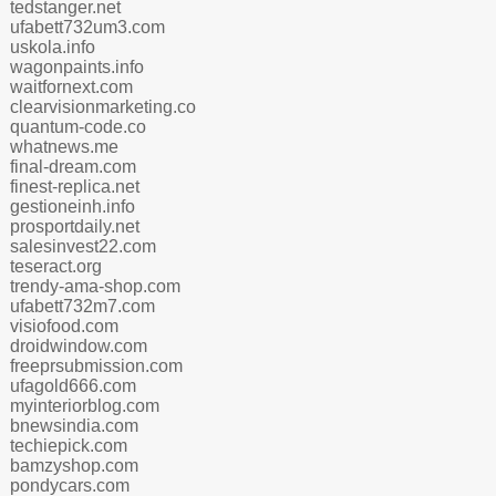
tedstanger.net
ufabett732um3.com
uskola.info
wagonpaints.info
waitfornext.com
clearvisionmarketing.co
quantum-code.co
whatnews.me
final-dream.com
finest-replica.net
gestioneinh.info
prosportdaily.net
salesinvest22.com
teseract.org
trendy-ama-shop.com
ufabett732m7.com
visiofood.com
droidwindow.com
freeprsubmission.com
ufagold666.com
myinteriorblog.com
bnewsindia.com
techiepick.com
bamzyshop.com
pondycars.com