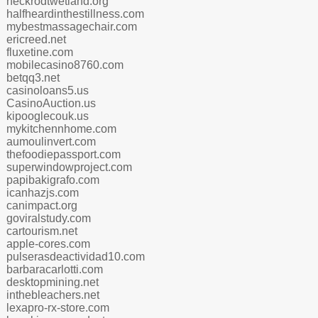
heckrodtwetland.org
halfheardinthestillness.com
mybestmassagechair.com
ericreed.net
fluxetine.com
mobilecasino8760.com
betqq3.net
casinoloans5.us
CasinoAuction.us
kipooglecouk.us
mykitchennhome.com
aumoulinvert.com
thefoodiepassport.com
superwindowproject.com
papibakigrafo.com
icanhazjs.com
canimpact.org
goviralstudy.com
cartourism.net
apple-cores.com
pulserasdeactividad10.com
barbaracarlotti.com
desktopmining.net
inthebleachers.net
lexapro-rx-store.com