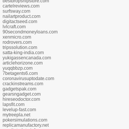
bestdropshipstore.com
cartelreviews.com
surfsway.com
nailartproduct.com
digitactseed.com
lvlcraft.com
90secondmoneyloans.com
xenmicro.com
rodrovers.com
tripssolution.com
satta-king-india.com
yukigassencanada.com
articlehorizone.com
yuqqbbzp.com
7betagents6.com
coronavirusuptodate.com
crackinstreams.com
gadgetspak.com
gearsngadget.com
hireseodoctor.com
lapsfit.com
levelup-fast.com
mytreepla.net
pokersimulations.com
replicamanufactory.net