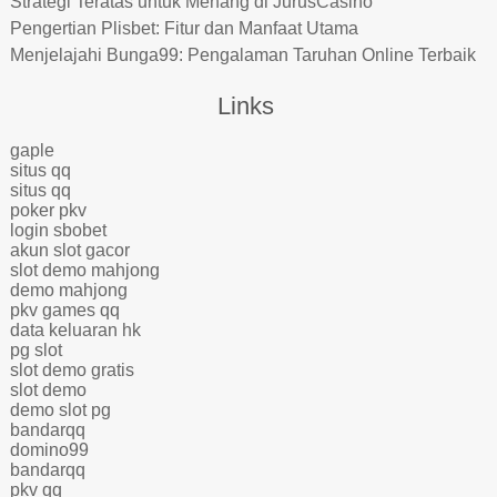
Strategi Teratas untuk Menang di JurusCasino
Pengertian Plisbet: Fitur dan Manfaat Utama
Menjelajahi Bunga99: Pengalaman Taruhan Online Terbaik
Links
gaple
situs qq
situs qq
poker pkv
login sbobet
akun slot gacor
slot demo mahjong
demo mahjong
pkv games qq
data keluaran hk
pg slot
slot demo gratis
slot demo
demo slot pg
bandarqq
domino99
bandarqq
pkv qq