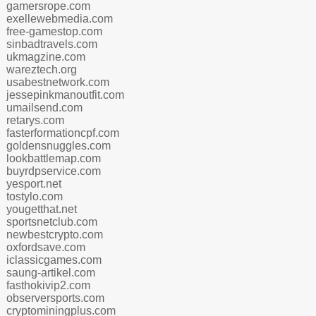
gamersrope.com
exellewebmedia.com
free-gamestop.com
sinbadtravels.com
ukmagzine.com
wareztech.org
usabestnetwork.com
jessepinkmanoutfit.com
umailsend.com
retarys.com
fasterformationcpf.com
goldensnuggles.com
lookbattlemap.com
buyrdpservice.com
yesport.net
tostylo.com
yougetthat.net
sportsnetclub.com
newbestcrypto.com
oxfordsave.com
iclassicgames.com
saung-artikel.com
fasthokivip2.com
observersports.com
cryptominingplus.com