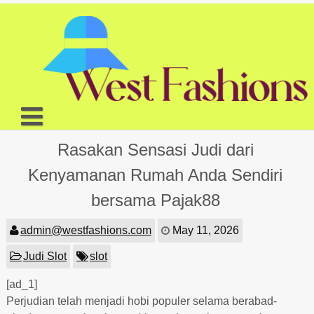
Skip
to
content
Home
Rasakan Sensasi Judi dari
Judi Slot
Kenyamanan Rumah Anda Sendiri
Slot Gratis
bersama Pajak88
Slot Gampang Menang
admin@westfashions.com
May 11, 2026
situs slot gacor
Judi Slot
slot
[ad_1]
Perjudian telah menjadi hobi populer selama berabad-