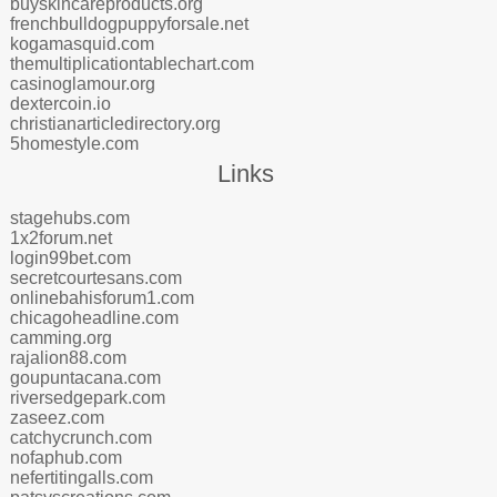
buyskincareproducts.org
frenchbulldogpuppyforsale.net
kogamasquid.com
themultiplicationtablechart.com
casinoglamour.org
dextercoin.io
christianarticledirectory.org
5homestyle.com
Links
stagehubs.com
1x2forum.net
login99bet.com
secretcourtesans.com
onlinebahisforum1.com
chicagoheadline.com
camming.org
rajalion88.com
goupuntacana.com
riversedgepark.com
zaseez.com
catchycrunch.com
nofaphub.com
nefertitingalls.com