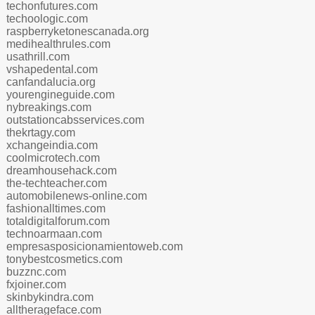
techonfutures.com
techoologic.com
raspberryketonescanada.org
medihealthrules.com
usathrill.com
vshapedental.com
canfandalucia.org
yourengineguide.com
nybreakings.com
outstationcabsservices.com
thekrtagy.com
xchangeindia.com
coolmicrotech.com
dreamhousehack.com
the-techteacher.com
automobilenews-online.com
fashionalltimes.com
totaldigitalforum.com
technoarmaan.com
empresasposicionamientoweb.com
tonybestcosmetics.com
buzznc.com
fxjoiner.com
skinbykindra.com
alltherageface.com