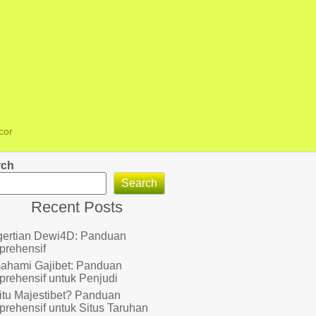
acor
rch
Search
Recent Posts
ertian Dewi4D: Panduan
rehensif
hami Gajibet: Panduan
rehensif untuk Penjudi
itu Majestibet? Panduan
rehensif untuk Situs Taruhan