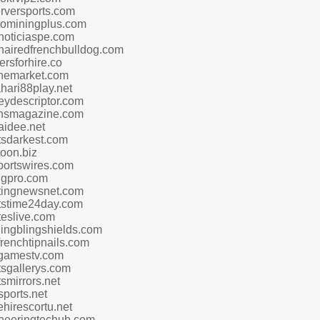
rversports.com
tominingplus.com
noticiaspe.com
hairedfrenchbulldog.com
ersforhire.co
nemarket.com
hari88play.net
ydescriptor.com
hsmagazine.com
aidee.net
tsdarkest.com
oon.biz
portswires.com
gpro.com
tingnewsnet.com
tstime24day.com
teslive.com
lingblingshields.com
frenchtipnails.com
gamestv.com
tsgallerys.com
tsmirrors.net
sports.net
ehirescortu.net
neeringtechub.com