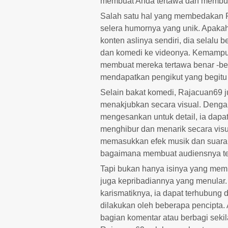
membuat Anda tertawa dan membuat
Salah satu hal yang membedakan Ra
selera humornya yang unik. Apakah
konten aslinya sendiri, dia selalu
dan komedi ke videonya. Kemampu
membuat mereka tertawa benar -be
mendapatkan pengikut yang begitu 
Selain bakat komedi, Rajacuan69 j
menakjubkan secara visual. Denga
mengesankan untuk detail, ia dapat
menghibur dan menarik secara vis
memasukkan efek musik dan suara
bagaimana membuat audiensnya teta
Tapi bukan hanya isinya yang membua
juga kepribadiannya yang menular.
karismatiknya, ia dapat terhubung
dilakukan oleh beberapa pencipta.
bagian komentar atau berbagi sekil