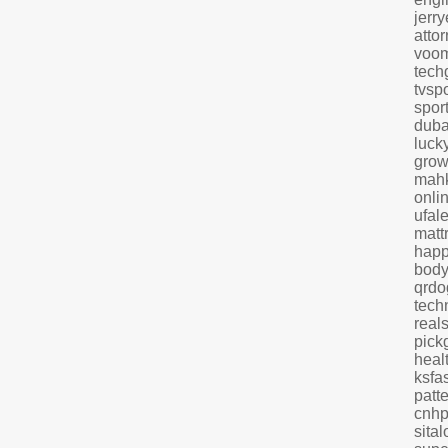
jerr
atto
voo
tech
tvsp
spor
duba
luck
grow
mahk
onli
ufal
matt
happ
body
qrdo
tech
real
pick
heal
ksfa
patt
cnhp
sita