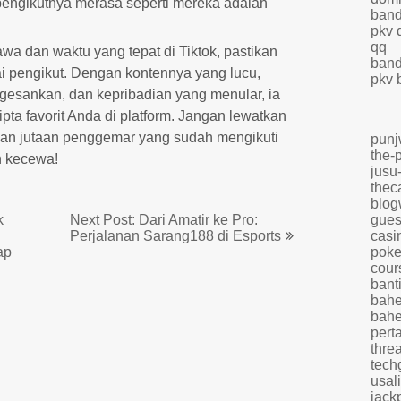
engikutnya merasa seperti mereka adalah
band
pkv 
qq
awa dan waktu yang tepat di Tiktok, pastikan
band
 pengikut. Dengan kontennya yang lucu,
pkv 
gesankan, dan kepribadian yang menular, ia
pta favorit Anda di platform. Jangan lewatkan
an jutaan penggemar yang sudah mengikuti
punj
the-
an kecewa!
jusu
thec
blog
k
Next Post: Dari Amatir ke Pro:
gues
Perjalanan Sarang188 di Esports
casi
ap
poke
cour
bant
bahe
bahe
pert
thre
tech
usal
jack