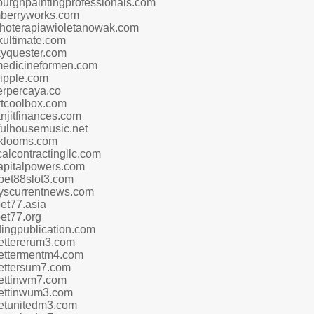
sburghpaintingprofessionals.com
berryworks.com
hoterapiawioletanowak.com
kultimate.com
kyquester.com
edicineformen.com
tripple.com
terpercaya.co
tcoolbox.com
njitfinances.com
fulhousemusic.net
klooms.com
icalcontractingllc.com
apitalpowers.com
bet88slot3.com
yscurrentnews.com
bet77.asia
bet77.org
dingpublication.com
ettererum3.com
ettermentm4.com
ettersum7.com
ettinwm7.com
ettinwum3.com
etunitedm3.com