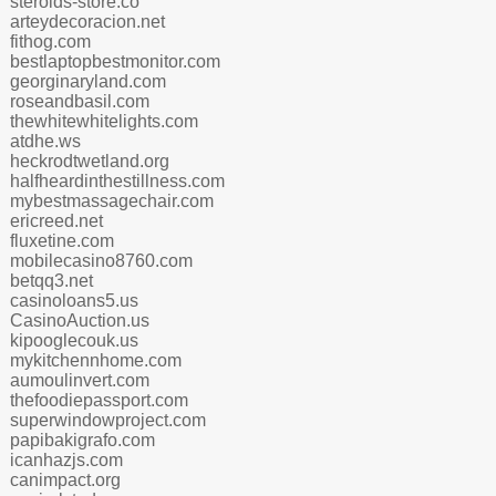
steroids-store.co
arteydecoracion.net
fithog.com
bestlaptopbestmonitor.com
georginaryland.com
roseandbasil.com
thewhitewhitelights.com
atdhe.ws
heckrodtwetland.org
halfheardinthestillness.com
mybestmassagechair.com
ericreed.net
fluxetine.com
mobilecasino8760.com
betqq3.net
casinoloans5.us
CasinoAuction.us
kipooglecouk.us
mykitchennhome.com
aumoulinvert.com
thefoodiepassport.com
superwindowproject.com
papibakigrafo.com
icanhazjs.com
canimpact.org