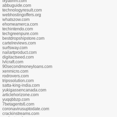
fxyatirim.com
abbuguide.com
technologyresult.com
webhostingoffers.org
whatszow.com
ehomeamerca.com
techintendo.com
techgreenpure.com
bestdropshipstore.com
cartelreviews.com
surfsway.com
nailartproduct.com
digitactseed.com
lvlcraft.com
90secondmoneyloans.com
xenmicro.com
rodrovers.com
tripssolution.com
satta-king-india.com
yukigassencanada.com
articlehorizone.com
yuqqbbzp.com
7betagents6.com
coronavirusuptodate.com
crackinstreams.com