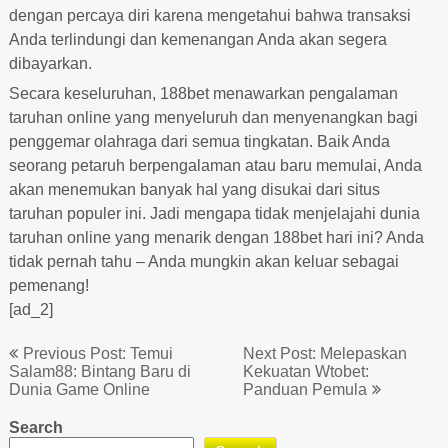
dengan percaya diri karena mengetahui bahwa transaksi
Anda terlindungi dan kemenangan Anda akan segera
dibayarkan.
Secara keseluruhan, 188bet menawarkan pengalaman
taruhan online yang menyeluruh dan menyenangkan bagi
penggemar olahraga dari semua tingkatan. Baik Anda
seorang petaruh berpengalaman atau baru memulai, Anda
akan menemukan banyak hal yang disukai dari situs
taruhan populer ini. Jadi mengapa tidak menjelajahi dunia
taruhan online yang menarik dengan 188bet hari ini? Anda
tidak pernah tahu – Anda mungkin akan keluar sebagai
pemenang!
[ad_2]
Post
Previous Post: Temui
Next Post: Melepaskan
navigation
Salam88: Bintang Baru di
Kekuatan Wtobet:
Dunia Game Online
Panduan Pemula
Search