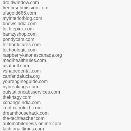
droidwindow.com
freeprsubmission.com
ufagold666.com
myinteriorblog.com
bnewsindia.com
techiepick.com
bamzyshop.com
pondycars.com
techonfutures.com
techoologic.com
raspberryketonescanada.org
medihealthrules.com
usathrill.com
vshapedental.com
canfandalucia.org
yourengineguide.com
nybreakings.com
outstationcabsservices.com
thekrtagy.com
xchangeindia.com
coolmicrotech.com
dreamhousehack.com
the-techteacher.com
automobilenews-online.com
fashionalltimes.com