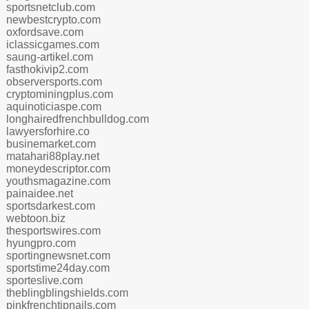
sportsnetclub.com
newbestcrypto.com
oxfordsave.com
iclassicgames.com
saung-artikel.com
fasthokivip2.com
observersports.com
cryptominingplus.com
aquinoticiaspe.com
longhairedfrenchbulldog.com
lawyersforhire.co
businemarket.com
matahari88play.net
moneydescriptor.com
youthsmagazine.com
painaidee.net
sportsdarkest.com
webtoon.biz
thesportswires.com
hyungpro.com
sportingnewsnet.com
sportstime24day.com
sporteslive.com
theblingblingshields.com
pinkfrenchtipnails.com