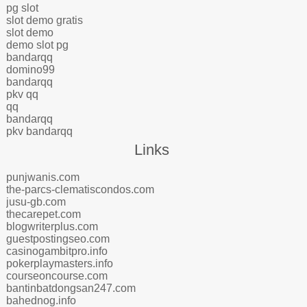
pg slot
slot demo gratis
slot demo
demo slot pg
bandarqq
domino99
bandarqq
pkv qq
qq
bandarqq
pkv bandarqq
Links
punjwanis.com
the-parcs-clematiscondos.com
jusu-gb.com
thecarepet.com
blogwriterplus.com
guestpostingseo.com
casinogambitpro.info
pokerplaymasters.info
courseoncourse.com
bantinbatdongsan247.com
bahednog.info