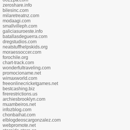
zeroshare.info
bilesinc.com
milaretreatnz.com
modaagi.com
smallvilleph.com
galiciasuroeste.info
batallasdeguerra.com
dregstudios.com
neatstuffhelpskids.org
moraessoccer.com
forochile.org
chart-track.com
wonderfultraveling.com
promocioname.net
wimaxworld.com
freeonlinecricketgames.net
bestcashing.biz
firerestrictions.us
archiesbrooklyn.com
muambeiros.net
infozblog.com
chonbaihat.com
elblogdeoscargonzalez.com
webpromote.net