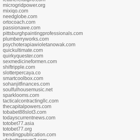
microgridpower.org
mixiqo.com
needglobe.com
ortocoach.com
passionawe.com
pittsburghpaintingprofessionals.com
plumberryworks.com
psychoterapiawioletanowak.com
quickultimate.com
quirkyquester.com
sexmedicineformen.com
shiftripple.com
slotterpercaya.co
smartcoolbox.com
sohanjitfinances.com
soulfulhousemusic.net
sparklooms.com
tacticalcontractingllc.com
thecapitalpowers.com
tobabet88slot3.com
todayscurrentnews.com
totobet77.asia
totobet77.org
trendingpublication.com