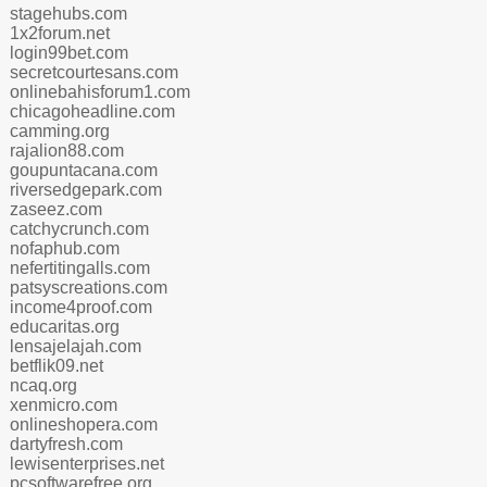
stagehubs.com
1x2forum.net
login99bet.com
secretcourtesans.com
onlinebahisforum1.com
chicagoheadline.com
camming.org
rajalion88.com
goupuntacana.com
riversedgepark.com
zaseez.com
catchycrunch.com
nofaphub.com
nefertitingalls.com
patsyscreations.com
income4proof.com
educaritas.org
lensajelajah.com
betflik09.net
ncaq.org
xenmicro.com
onlineshopera.com
dartyfresh.com
lewisenterprises.net
pcsoftwarefree.org