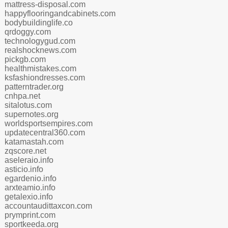
mattress-disposal.com
happyflooringandcabinets.com
bodybuildinglife.co
qrdoggy.com
technologygud.com
realshocknews.com
pickgb.com
healthmistakes.com
ksfashiondresses.com
patterntrader.org
cnhpa.net
sitalotus.com
supernotes.org
worldsportsempires.com
updatecentral360.com
katamastah.com
zqscore.net
aseleraio.info
asticio.info
egardenio.info
arxteamio.info
getalexio.info
accountaudittaxcon.com
prymprint.com
sportkeeda.org