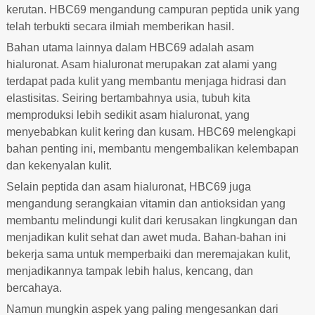
kerutan. HBC69 mengandung campuran peptida unik yang
telah terbukti secara ilmiah memberikan hasil.
Bahan utama lainnya dalam HBC69 adalah asam
hialuronat. Asam hialuronat merupakan zat alami yang
terdapat pada kulit yang membantu menjaga hidrasi dan
elastisitas. Seiring bertambahnya usia, tubuh kita
memproduksi lebih sedikit asam hialuronat, yang
menyebabkan kulit kering dan kusam. HBC69 melengkapi
bahan penting ini, membantu mengembalikan kelembapan
dan kekenyalan kulit.
Selain peptida dan asam hialuronat, HBC69 juga
mengandung serangkaian vitamin dan antioksidan yang
membantu melindungi kulit dari kerusakan lingkungan dan
menjadikan kulit sehat dan awet muda. Bahan-bahan ini
bekerja sama untuk memperbaiki dan meremajakan kulit,
menjadikannya tampak lebih halus, kencang, dan
bercahaya.
Namun mungkin aspek yang paling mengesankan dari