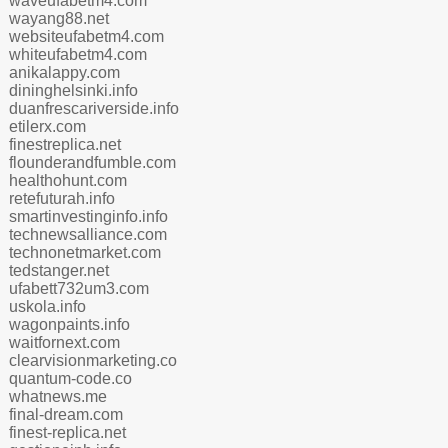
waveufabetm4.com
wayang88.net
websiteufabetm4.com
whiteufabetm4.com
anikalappy.com
dininghelsinki.info
duanfrescariverside.info
etilerx.com
finestreplica.net
flounderandfumble.com
healthohunt.com
retefuturah.info
smartinvestinginfo.info
technewsalliance.com
technonetmarket.com
tedstanger.net
ufabett732um3.com
uskola.info
wagonpaints.info
waitfornext.com
clearvisionmarketing.co
quantum-code.co
whatnews.me
final-dream.com
finest-replica.net