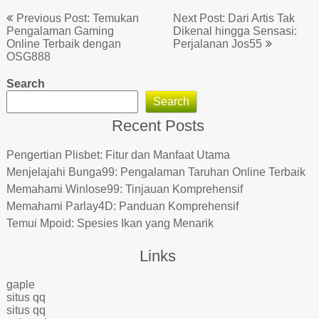
Post
Previous Post: Temukan
Next Post: Dari Artis Tak
navigation
Pengalaman Gaming
Dikenal hingga Sensasi:
Online Terbaik dengan
Perjalanan Jos55
OSG888
Search
Search
Recent Posts
Pengertian Plisbet: Fitur dan Manfaat Utama
Menjelajahi Bunga99: Pengalaman Taruhan Online Terbaik
Memahami Winlose99: Tinjauan Komprehensif
Memahami Parlay4D: Panduan Komprehensif
Temui Mpoid: Spesies Ikan yang Menarik
Links
gaple
situs qq
situs qq