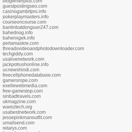
blogwriterplus.com
guestpostingseo.com
casinogambitpro.info
pokerplaymasters.info
courseoncourse.com
bantinbatdongsan247.com
bahednog.info
bahenxgek.info
pertamaskre.com
threadsvideoandphotodownloader.com
techgiddy.com
usalivenetwork.com
jackpotrushonline.info
ucnewshindi.com
freecellphonedatabase.com
gamersrope.com
exellewebmedia.com
free-gamestop.com
sinbadtravels.com
ukmagzine.com
wareztech.org
usabestnetwork.com
jessepinkmanoutfit.com
umailsend.com
retarys.com