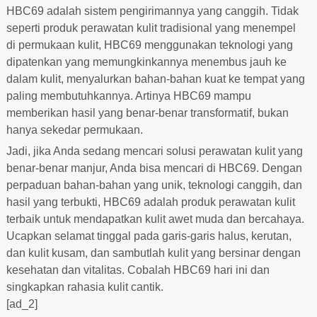
HBC69 adalah sistem pengirimannya yang canggih. Tidak
seperti produk perawatan kulit tradisional yang menempel
di permukaan kulit, HBC69 menggunakan teknologi yang
dipatenkan yang memungkinkannya menembus jauh ke
dalam kulit, menyalurkan bahan-bahan kuat ke tempat yang
paling membutuhkannya. Artinya HBC69 mampu
memberikan hasil yang benar-benar transformatif, bukan
hanya sekedar permukaan.
Jadi, jika Anda sedang mencari solusi perawatan kulit yang
benar-benar manjur, Anda bisa mencari di HBC69. Dengan
perpaduan bahan-bahan yang unik, teknologi canggih, dan
hasil yang terbukti, HBC69 adalah produk perawatan kulit
terbaik untuk mendapatkan kulit awet muda dan bercahaya.
Ucapkan selamat tinggal pada garis-garis halus, kerutan,
dan kulit kusam, dan sambutlah kulit yang bersinar dengan
kesehatan dan vitalitas. Cobalah HBC69 hari ini dan
singkapkan rahasia kulit cantik.
[ad_2]