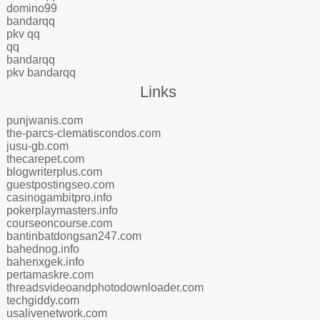
domino99
bandarqq
pkv qq
qq
bandarqq
pkv bandarqq
Links
punjwanis.com
the-parcs-clematiscondos.com
jusu-gb.com
thecarepet.com
blogwriterplus.com
guestpostingseo.com
casinogambitpro.info
pokerplaymasters.info
courseoncourse.com
bantinbatdongsan247.com
bahednog.info
bahenxgek.info
pertamaskre.com
threadsvideoandphotodownloader.com
techgiddy.com
usalivenetwork.com