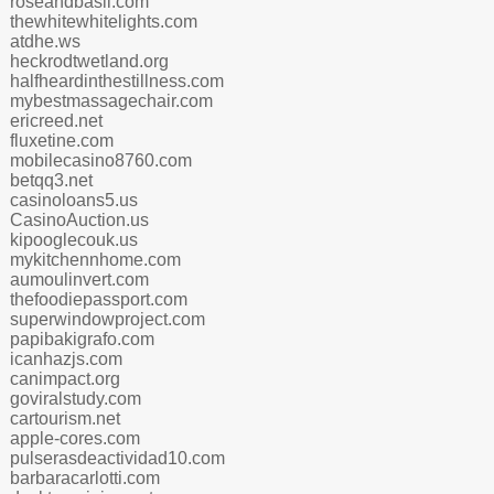
roseandbasil.com
thewhitewhitelights.com
atdhe.ws
heckrodtwetland.org
halfheardinthestillness.com
mybestmassagechair.com
ericreed.net
fluxetine.com
mobilecasino8760.com
betqq3.net
casinoloans5.us
CasinoAuction.us
kipooglecouk.us
mykitchennhome.com
aumoulinvert.com
thefoodiepassport.com
superwindowproject.com
papibakigrafo.com
icanhazjs.com
canimpact.org
goviralstudy.com
cartourism.net
apple-cores.com
pulserasdeactividad10.com
barbaracarlotti.com