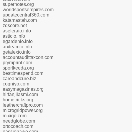
supernotes.org
worldsportsempires.com
updatecentral360.com
katamastah.com
zqscore.net
aseleraio.info
asticio.info
egardenio.info
arxteamio.info
getalexio.info
accountaudittaxcon.com
prymprint.com
sportkeeda.org
besttimespend.com
careandcure.biz
cogniyo.com
easymagazines.org
hirfanjilasmi.com
hometricks.org
leathercraftpro.com
microgridpower.org
mixiqo.com
needglobe.com
ortocoach.com
passionawe.com