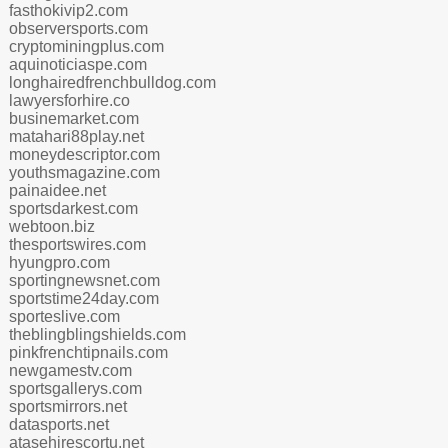
fasthokivip2.com
observersports.com
cryptominingplus.com
aquinoticiaspe.com
longhairedfrenchbulldog.com
lawyersforhire.co
businemarket.com
matahari88play.net
moneydescriptor.com
youthsmagazine.com
painaidee.net
sportsdarkest.com
webtoon.biz
thesportswires.com
hyungpro.com
sportingnewsnet.com
sportstime24day.com
sporteslive.com
theblingblingshields.com
pinkfrenchtipnails.com
newgamestv.com
sportsgallerys.com
sportsmirrors.net
datasports.net
atasehirescortu.net