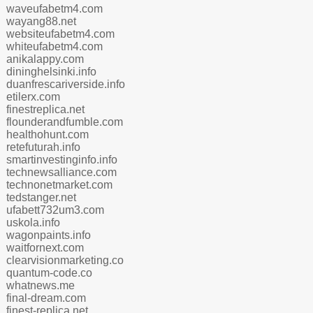
waveufabetm4.com
wayang88.net
websiteufabetm4.com
whiteufabetm4.com
anikalappy.com
dininghelsinki.info
duanfrescariverside.info
etilerx.com
finestreplica.net
flounderandfumble.com
healthohunt.com
retefuturah.info
smartinvestinginfo.info
technewsalliance.com
technonetmarket.com
tedstanger.net
ufabett732um3.com
uskola.info
wagonpaints.info
waitfornext.com
clearvisionmarketing.co
quantum-code.co
whatnews.me
final-dream.com
finest-replica.net