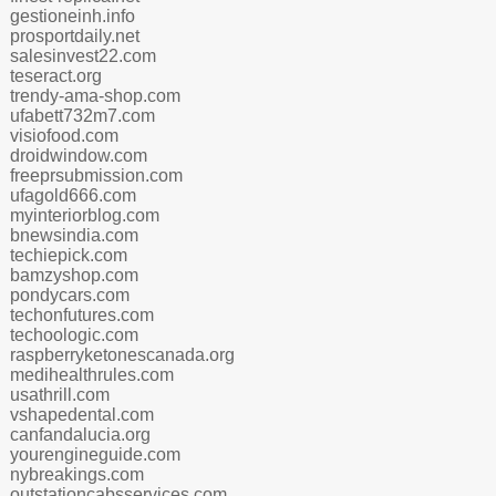
gestioneinh.info
prosportdaily.net
salesinvest22.com
teseract.org
trendy-ama-shop.com
ufabett732m7.com
visiofood.com
droidwindow.com
freeprsubmission.com
ufagold666.com
myinteriorblog.com
bnewsindia.com
techiepick.com
bamzyshop.com
pondycars.com
techonfutures.com
techoologic.com
raspberryketonescanada.org
medihealthrules.com
usathrill.com
vshapedental.com
canfandalucia.org
yourengineguide.com
nybreakings.com
outstationcabsservices.com