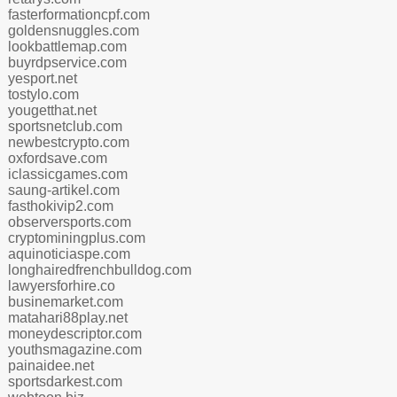
fasterformationcpf.com
goldensnuggles.com
lookbattlemap.com
buyrdpservice.com
yesport.net
tostylo.com
yougetthat.net
sportsnetclub.com
newbestcrypto.com
oxfordsave.com
iclassicgames.com
saung-artikel.com
fasthokivip2.com
observersports.com
cryptominingplus.com
aquinoticiaspe.com
longhairedfrenchbulldog.com
lawyersforhire.co
businemarket.com
matahari88play.net
moneydescriptor.com
youthsmagazine.com
painaidee.net
sportsdarkest.com