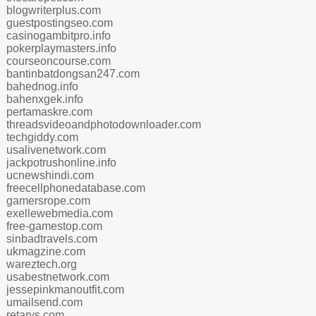
blogwriterplus.com
guestpostingseo.com
casinogambitpro.info
pokerplaymasters.info
courseoncourse.com
bantinbatdongsan247.com
bahednog.info
bahenxgek.info
pertamaskre.com
threadsvideoandphotodownloader.com
techgiddy.com
usalivenetwork.com
jackpotrushonline.info
ucnewshindi.com
freecellphonedatabase.com
gamersrope.com
exellewebmedia.com
free-gamestop.com
sinbadtravels.com
ukmagzine.com
wareztech.org
usabestnetwork.com
jessepinkmanoutfit.com
umailsend.com
retarys.com