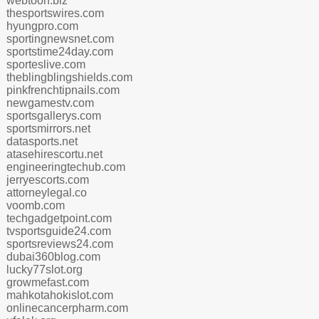
webtoon.biz
thesportswires.com
hyungpro.com
sportingnewsnet.com
sportstime24day.com
sporteslive.com
theblingblingshields.com
pinkfrenchtipnails.com
newgamestv.com
sportsgallerys.com
sportsmirrors.net
datasports.net
atasehirescortu.net
engineeringtechub.com
jerryescorts.com
attorneylegal.co
voomb.com
techgadgetpoint.com
tvsportsguide24.com
sportsreviews24.com
dubai360blog.com
lucky77slot.org
growmefast.com
mahkotahokislot.com
onlinecancerpharm.com