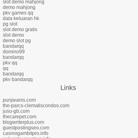
slot demo mahjong
demo mahjong
pkv games qq
data keluaran hk
pg slot
slot demo gratis
slot demo
demo slot pg
bandarqq
domino99
bandarqq
pkv qq
qq
bandarqq
pkv bandarqq
Links
punjwanis.com
the-parcs-clematiscondos.com
jusu-gb.com
thecarepet.com
blogwriterplus.com
guestpostingseo.com
casinogambitpro.info