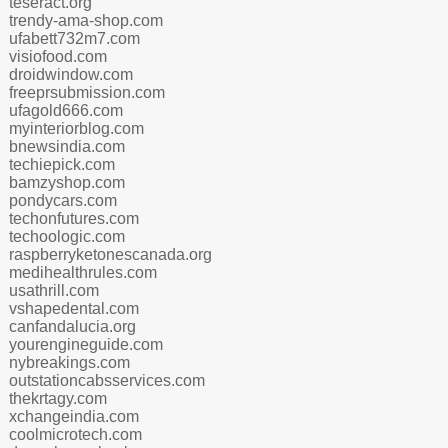
teseract.org
trendy-ama-shop.com
ufabett732m7.com
visiofood.com
droidwindow.com
freeprsubmission.com
ufagold666.com
myinteriorblog.com
bnewsindia.com
techiepick.com
bamzyshop.com
pondycars.com
techonfutures.com
techoologic.com
raspberryketonescanada.org
medihealthrules.com
usathrill.com
vshapedental.com
canfandalucia.org
yourengineguide.com
nybreakings.com
outstationcabsservices.com
thekrtagy.com
xchangeindia.com
coolmicrotech.com