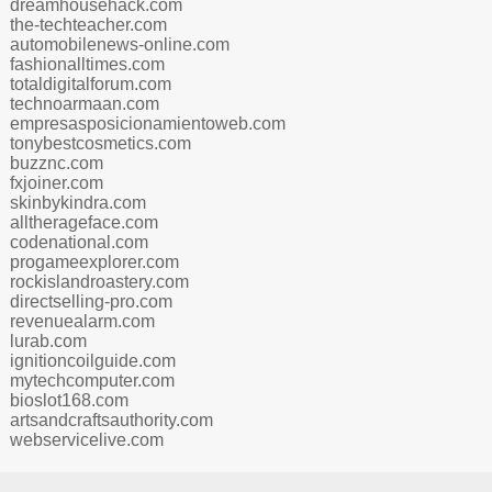
dreamhousehack.com
the-techteacher.com
automobilenews-online.com
fashionalltimes.com
totaldigitalforum.com
technoarmaan.com
empresasposicionamientoweb.com
tonybestcosmetics.com
buzznc.com
fxjoiner.com
skinbykindra.com
alltherageface.com
codenational.com
progameexplorer.com
rockislandroastery.com
directselling-pro.com
revenuealarm.com
lurab.com
ignitioncoilguide.com
mytechcomputer.com
bioslot168.com
artsandcraftsauthority.com
webservicelive.com