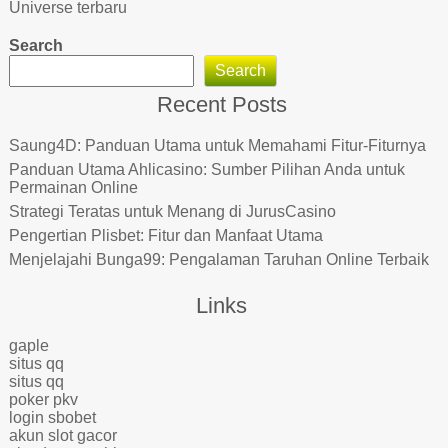
Universe terbaru
Search
Search
Recent Posts
Saung4D: Panduan Utama untuk Memahami Fitur-Fiturnya
Panduan Utama Ahlicasino: Sumber Pilihan Anda untuk
Permainan Online
Strategi Teratas untuk Menang di JurusCasino
Pengertian Plisbet: Fitur dan Manfaat Utama
Menjelajahi Bunga99: Pengalaman Taruhan Online Terbaik
Links
gaple
situs qq
situs qq
poker pkv
login sbobet
akun slot gacor