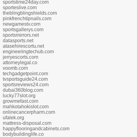
sportstime24day.com
sporteslive.com
theblingblingshields.com
pinkfrenchtipnails.com
newgamestv.com
sportsgallerys.com
sportsmirrors.net
datasports.net
atasehirescortu.net
engineeringtechub.com
jerryescorts.com
attorneylegal.co
voomb.com
techgadgetpoint.com
tvsportsguide24.com
sportsreviews24.com
dubai360blog.com
lucky77slot.org
growmefast.com
mahkotahokislot.com
onlinecancerpharm.com
ufalek.org
mattress-disposal.com
happyflooringandcabinets.com
bodybuildinglife.co