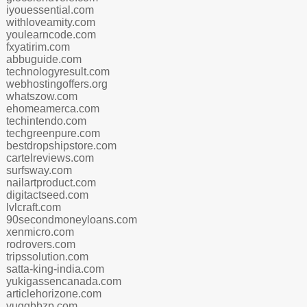
iyouessential.com
withloveamity.com
youlearncode.com
fxyatirim.com
abbuguide.com
technologyresult.com
webhostingoffers.org
whatszow.com
ehomeamerca.com
techintendo.com
techgreenpure.com
bestdropshipstore.com
cartelreviews.com
surfsway.com
nailartproduct.com
digitactseed.com
lvlcraft.com
90secondmoneyloans.com
xenmicro.com
rodrovers.com
tripssolution.com
satta-king-india.com
yukigassencanada.com
articlehorizone.com
yuqqbbzp.com