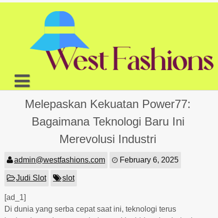
Skip
to
content
Home
Melepaskan Kekuatan Power77:
Judi Slot
Bagaimana Teknologi Baru Ini
Slot Gratis
Merevolusi Industri
Slot Gampang Menang
admin@westfashions.com
February 6, 2025
situs slot gacor
Judi Slot
slot
[ad_1]
Di dunia yang serba cepat saat ini, teknologi terus