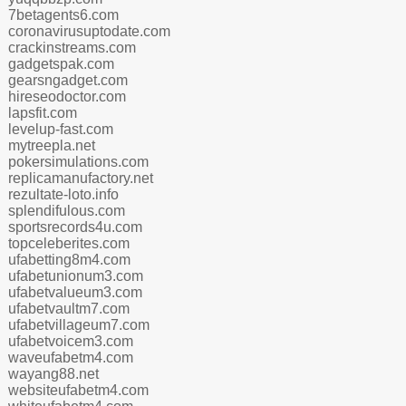
7betagents6.com
coronavirusuptodate.com
crackinstreams.com
gadgetspak.com
gearsngadget.com
hireseodoctor.com
lapsfit.com
levelup-fast.com
mytreepla.net
pokersimulations.com
replicamanufactory.net
rezultate-loto.info
splendifulous.com
sportsrecords4u.com
topceleberites.com
ufabetting8m4.com
ufabetunionum3.com
ufabetvalueum3.com
ufabetvaultm7.com
ufabetvillageum7.com
ufabetvoicem3.com
waveufabetm4.com
wayang88.net
websiteufabetm4.com