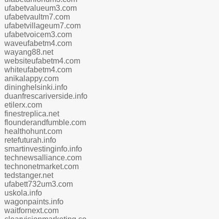
ufabetvalueum3.com
ufabetvaultm7.com
ufabetvillageum7.com
ufabetvoicem3.com
waveufabetm4.com
wayang88.net
websiteufabetm4.com
whiteufabetm4.com
anikalappy.com
dininghelsinki.info
duanfrescariverside.info
etilerx.com
finestreplica.net
flounderandfumble.com
healthohunt.com
retefuturah.info
smartinvestinginfo.info
technewsalliance.com
technonetmarket.com
tedstanger.net
ufabett732um3.com
uskola.info
wagonpaints.info
waitfornext.com