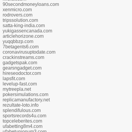
90secondmoneyloans.com
xenmicro.com
rodrovers.com
tripssolution.com
satta-king-india.com
yukigassencanada.com
articlehorizone.com
yuqqbbzp.com
7betagents6.com
coronavirusuptodate.com
crackinstreams.com
gadgetspak.com
gearsngadget.com
hireseodoctor.com
lapsfit.com
levelup-fast.com
mytreepla.net
pokersimulations.com
replicamanufactory.net
rezultate-loto.info
splendifulous.com
sportsrecords4u.com
topceleberites.com
ufabetting8m4.com
ufabetunionum3.com