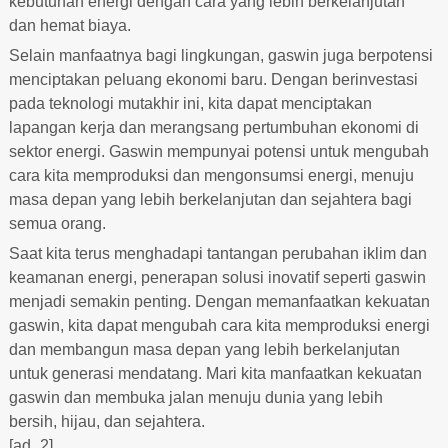
kebutuhan energi dengan cara yang lebih berkelanjutan
dan hemat biaya.
Selain manfaatnya bagi lingkungan, gaswin juga berpotensi
menciptakan peluang ekonomi baru. Dengan berinvestasi
pada teknologi mutakhir ini, kita dapat menciptakan
lapangan kerja dan merangsang pertumbuhan ekonomi di
sektor energi. Gaswin mempunyai potensi untuk mengubah
cara kita memproduksi dan mengonsumsi energi, menuju
masa depan yang lebih berkelanjutan dan sejahtera bagi
semua orang.
Saat kita terus menghadapi tantangan perubahan iklim dan
keamanan energi, penerapan solusi inovatif seperti gaswin
menjadi semakin penting. Dengan memanfaatkan kekuatan
gaswin, kita dapat mengubah cara kita memproduksi energi
dan membangun masa depan yang lebih berkelanjutan
untuk generasi mendatang. Mari kita manfaatkan kekuatan
gaswin dan membuka jalan menuju dunia yang lebih
bersih, hijau, dan sejahtera.
[ad_2]