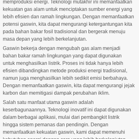
memproduksi energi. Teknologi mutakhir ini memanfaatkan
kekuatan gas alam untuk menciptakan sumber energi yang
lebih efisien dan ramah lingkungan. Dengan memanfaatkan
potensi gaswin, kita dapat mengurangi ketergantungan kita
pada bahan bakar fosil tradisional dan bergerak menuju
masa depan yang lebih berkelanjutan.
Gaswin bekerja dengan mengubah gas alam menjadi
bahan bakar ramah lingkungan yang dapat digunakan
untuk menghasilkan listrik. Proses ini tidak hanya lebih
efisien dibandingkan metode produksi energi tradisional,
namun juga menghasilkan lebih sedikit emisi berbahaya.
Dengan memanfaatkan gaswin, kita dapat mengurangi jejak
karbon dan memitigasi dampak perubahan iklim.
Salah satu manfaat utama gaswin adalah
keserbagunaannya. Teknologi inovatif ini dapat digunakan
dalam berbagai aplikasi, mulai dari pembangkit listrik
hingga sistem pemanas dan pendingin. Dengan
memanfaatkan kekuatan gaswin, kami dapat memenuhi