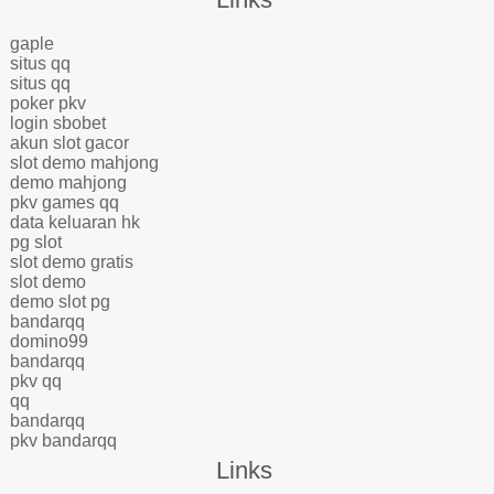
gaple
situs qq
situs qq
poker pkv
login sbobet
akun slot gacor
slot demo mahjong
demo mahjong
pkv games qq
data keluaran hk
pg slot
slot demo gratis
slot demo
demo slot pg
bandarqq
domino99
bandarqq
pkv qq
qq
bandarqq
pkv bandarqq
Links