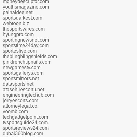
moneydescriptor.com
youthsmagazine.com
painaidee.net
sportsdarkest.com
webtoon.biz
thesportswires.com
hyungpro.com
sportingnewsnet.com
sportstime24day.com
sporteslive.com
theblingblingshields.com
pinkfrenchtipnails.com
newgamestv.com
sportsgallerys.com
sportsmirrors.net
datasports.net
atasehirescortu.net
engineeringtechub.com
jerryescorts.com
attorneylegal.co
voomb.com
techgadgetpoint.com
tvsportsguide24.com
sportsreviews24.com
dubai360blog.com