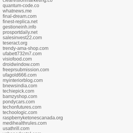
clearvisionmarketing.co
quantum-code.co
whatnews.me
final-dream.com
finest-replica.net
gestioneinh.info
prosportdaily.net
salesinvest22.com
teseract.org
trendy-ama-shop.com
ufabett732m7.com
visiofood.com
droidwindow.com
freeprsubmission.com
ufagold666.com
myinteriorblog.com
bnewsindia.com
techiepick.com
bamzyshop.com
pondycars.com
techonfutures.com
techoologic.com
raspberryketonescanada.org
medihealthrules.com
usathrill.com