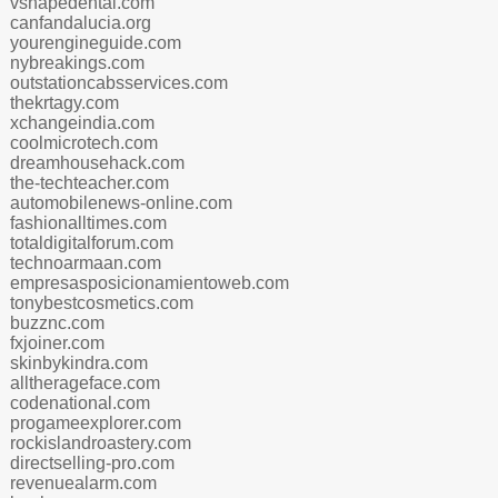
vshapedental.com
canfandalucia.org
yourengineguide.com
nybreakings.com
outstationcabsservices.com
thekrtagy.com
xchangeindia.com
coolmicrotech.com
dreamhousehack.com
the-techteacher.com
automobilenews-online.com
fashionalltimes.com
totaldigitalforum.com
technoarmaan.com
empresasposicionamientoweb.com
tonybestcosmetics.com
buzznc.com
fxjoiner.com
skinbykindra.com
alltherageface.com
codenational.com
progameexplorer.com
rockislandroastery.com
directselling-pro.com
revenuealarm.com