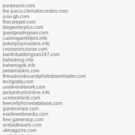
punjwanis.com
the-parcs-clematiscondos.com
jusu-gb.com
thecarepet.com
blogwriterplus.com
guestpostingseo.com
casinogambitpro.info
pokerplaymasters.info
courseoncourse.com
bantinbatdongsan247.com
bahednog.info
bahenxgek.info
pertamaskre.com
threadsvideoandphotodownloader.com
techgiddy.com
usalivenetwork.com
jackpotrushonline.info
ucnewshindi.com
freecellphonedatabase.com
gamersrope.com
exellewebmedia.com
free-gamestop.com
sinbadtravels.com
ukmagzine.com