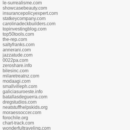
le-surrealisme.com
showcasebeauty.com
insurancepolicyexpert.com
statkeycompany.com
carolinadeckbuilders.com
topinvestingblog.com
top50tools.com
the-rep.com
saltyfranks.com
annerani.com
jazzatude.com
0022pa.com
zeroshare.info
bilesinc.com
milaretreatnz.com
modaagi.com
smallvilleph.com
galiciasuroeste.info
batallasdeguerra.com
dregstudios.com
neatstuffhelpskids.org
moraessoccer.com
forochile.org
chart-track.com
wonderfultraveling.com