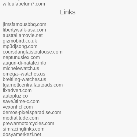
wildufabetum7.com
Links
jimsfamousbbq.com
libertywalk-usa.com
australiamovie.net
gizmobird.co.uk
mp3djsong.com
coursdanglaistoulouse.com
neptunuslex.com
auguri-di-natale.info
michelewatch.us
omega--watches.us
breitling-watches.us
tgarnettcentrallautoads.com
fixadvert.com
autopluz.co
save3time-c.com
vexonhcf.com
demos-pixelsparadise.com
mediatitude.com
prewarmotorcycles.com
simracinglinks.com
dosyamerkezi.net