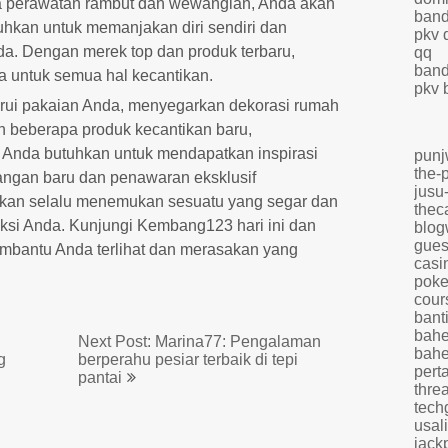
a perawatan rambut dan wewangian, Anda akan
band
kan untuk memanjakan diri sendiri dan
pkv 
a. Dengan merek top dan produk terbaru,
qq
band
 untuk semua hal kecantikan.
pkv 
rui pakaian Anda, menyegarkan dekorasi rumah
n beberapa produk kecantikan baru,
Anda butuhkan untuk mendapatkan inspirasi
punj
the-
angan baru dan penawaran eksklusif
jusu
 akan selalu menemukan sesuatu yang segar dan
thec
ksi Anda. Kunjungi Kembang123 hari ini dan
blog
gues
embantu Anda terlihat dan merasakan yang
casi
poke
cour
bant
bahe
Next Post: Marina77: Pengalaman
bahe
g
berperahu pesiar terbaik di tepi
pert
pantai
thre
tech
usal
jack