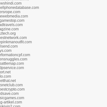
wshindi.com
cellphonedatabase.com
rsrope.com
lewebmedia.com
-gamestop.com
adtravels.com
agzine.com
ztech.org
estnetwork.com
epinkmanoutfit.com
lsend.com
rys.com
erformationcpf.com
ensnuggles.com
battlemap.com
dpservice.com
ort.net
ylo.com
etthat.net
tsnetclub.com
estcrypto.com
rdsave.com
ssicgames.com
g-artikel.com
hokivip2.com