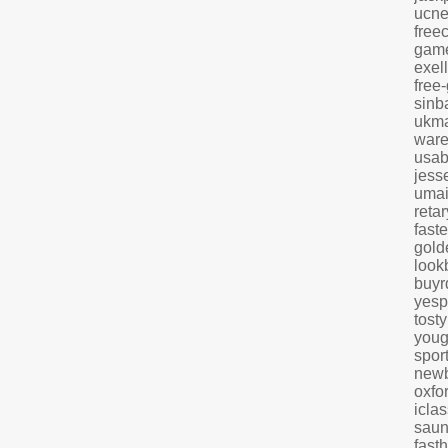
ucne
free
game
exel
free
sinb
ukm
ware
usab
jess
umai
reta
fast
gold
look
buyr
yesp
tost
youg
spor
newb
oxfo
icla
saun
fast