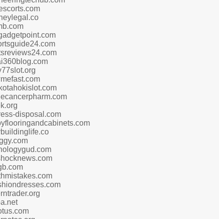
yescorts.com
rneylegal.co
mb.com
gadgetpoint.com
ortsguide24.com
tsreviews24.com
i360blog.com
y77slot.org
mefast.com
otahokislot.com
necancerpharm.com
ek.org
ress-disposal.com
yflooringandcabinets.com
buildinglife.co
ggy.com
nologygud.com
shocknews.com
gb.com
thmistakes.com
shiondresses.com
erntrader.org
a.net
lotus.com