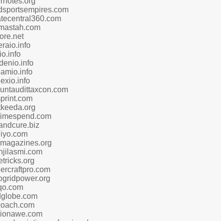
rnotes.org
dsportsempires.com
tecentral360.com
mastah.com
ore.net
eraio.info
io.info
denio.info
eamio.info
exio.info
untaudittaxcon.com
print.com
tkeeda.org
timespend.com
andcure.biz
iyo.com
magazines.org
anjilasmi.com
tricks.org
hercraftpro.com
ogridpower.org
qo.com
globe.com
coach.com
sionawe.com