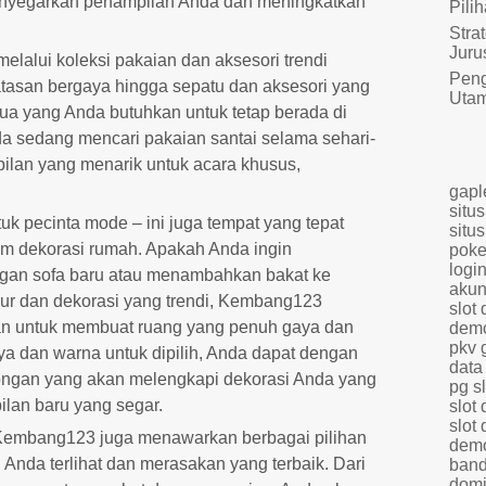
enyegarkan penampilan Anda dan meningkatkan
Pili
Stra
Juru
elalui koleksi pakaian dan aksesori trendi
Peng
tasan bergaya hingga sepatu dan aksesori yang
Uta
a yang Anda butuhkan untuk tetap berada di
da sedang mencari pakaian santai selama sehari-
ilan yang menarik untuk acara khusus,
gapl
situ
 pecinta mode – ini juga tempat yang tepat
situ
am dekorasi rumah. Apakah Anda ingin
poke
logi
gan sofa baru atau menambahkan bakat ke
akun
dur dan dekorasi yang trendi, Kembang123
slot
an untuk membuat ruang yang penuh gaya dan
dem
pkv 
 dan warna untuk dipilih, Anda dapat dengan
data
gan yang akan melengkapi dekorasi Anda yang
pg sl
lan baru yang segar.
slot
slot
 Kembang123 juga menawarkan berbagai pilihan
demo
Anda terlihat dan merasakan yang terbaik. Dari
band
dom