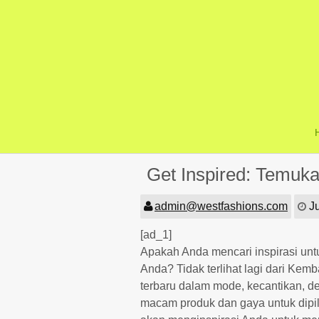
Skip
to
content
Get Inspired: Temuka
admin@westfashions.com
J
[ad_1]
Apakah Anda mencari inspirasi unt
Anda? Tidak terlihat lagi dari Kem
terbaru dalam mode, kecantikan, d
macam produk dan gaya untuk dipi