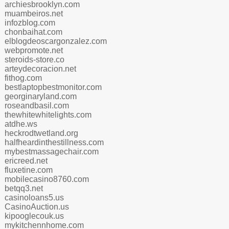
archiesbrooklyn.com
muambeiros.net
infozblog.com
chonbaihat.com
elblogdeoscargonzalez.com
webpromote.net
steroids-store.co
arteydecoracion.net
fithog.com
bestlaptopbestmonitor.com
georginaryland.com
roseandbasil.com
thewhitewhitelights.com
atdhe.ws
heckrodtwetland.org
halfheardinthestillness.com
mybestmassagechair.com
ericreed.net
fluxetine.com
mobilecasino8760.com
betqq3.net
casinoloans5.us
CasinoAuction.us
kipooglecouk.us
mykitchennhome.com