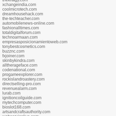
xchangeindia.com
coolmicrotech.com
dreamhousehack.com
the-techteacher.com
automobilenews-online.com
fashionalltimes.com
totaldigitalforum.com
technoarmaan.com
empresasposicionamientoweb.com
tonybestcosmetics.com
buzznc.com
fxjoiner.com
skinbykindra.com
alltherageface.com
codenational.com
progameexplorer.com
rockislandroastery.com
directselling-pro.com
revenuealarm.com
lurab.com
ignitioncoilguide.com
mytechcomputer.com
bioslot168.com
artsandcraftsauthority.com