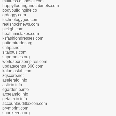
mattress-disposal.com
happyflooringandcabinets.com
bodybuildinglife.co
qrdoggy.com
technologygud.com
realshocknews.com
pickgb.com
healthmistakes.com
ksfashiondresses.com
patterntrader.org
cnhpa.net
sitalotus.com
supernotes.org
worldsportsempires.com
updatecentral360.com
katamastah.com
zqscore.net
aseleraio.info
asticio.info
egardenio.info
arxteamio.info
getalexio.info
accountaudittaxcon.com
prymprint.com
sportkeeda.org