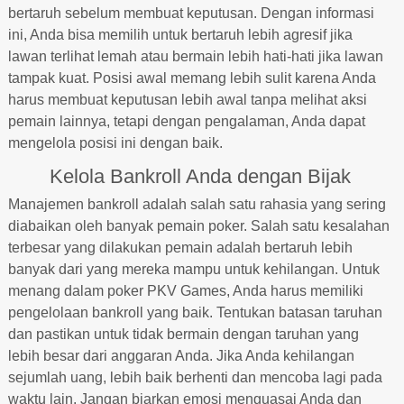
bertaruh sebelum membuat keputusan. Dengan informasi
ini, Anda bisa memilih untuk bertaruh lebih agresif jika
lawan terlihat lemah atau bermain lebih hati-hati jika lawan
tampak kuat. Posisi awal memang lebih sulit karena Anda
harus membuat keputusan lebih awal tanpa melihat aksi
pemain lainnya, tetapi dengan pengalaman, Anda dapat
mengelola posisi ini dengan baik.
Kelola Bankroll Anda dengan Bijak
Manajemen bankroll adalah salah satu rahasia yang sering
diabaikan oleh banyak pemain poker. Salah satu kesalahan
terbesar yang dilakukan pemain adalah bertaruh lebih
banyak dari yang mereka mampu untuk kehilangan. Untuk
menang dalam poker PKV Games, Anda harus memiliki
pengelolaan bankroll yang baik. Tentukan batasan taruhan
dan pastikan untuk tidak bermain dengan taruhan yang
lebih besar dari anggaran Anda. Jika Anda kehilangan
sejumlah uang, lebih baik berhenti dan mencoba lagi pada
waktu lain. Jangan biarkan emosi menguasai Anda dan