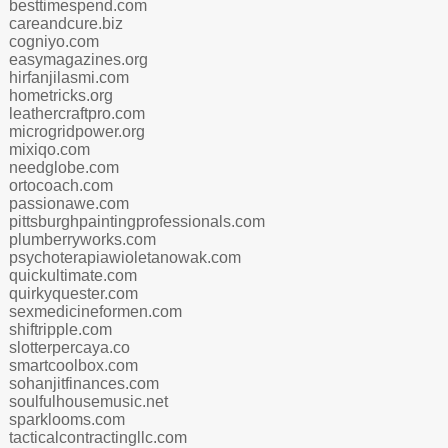
besttimespend.com
careandcure.biz
cogniyo.com
easymagazines.org
hirfanjilasmi.com
hometricks.org
leathercraftpro.com
microgridpower.org
mixiqo.com
needglobe.com
ortocoach.com
passionawe.com
pittsburghpaintingprofessionals.com
plumberryworks.com
psychoterapiawioletanowak.com
quickultimate.com
quirkyquester.com
sexmedicineformen.com
shiftripple.com
slotterpercaya.co
smartcoolbox.com
sohanjitfinances.com
soulfulhousemusic.net
sparklooms.com
tacticalcontractingllc.com