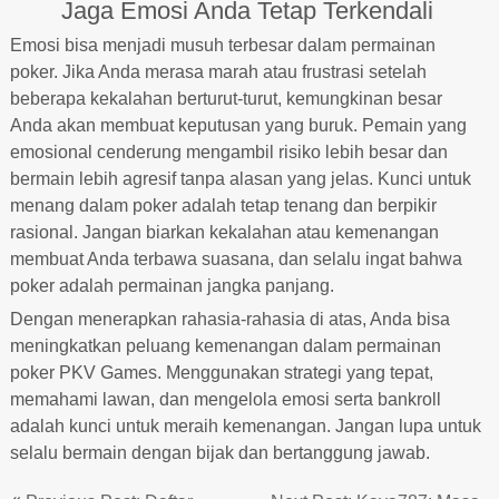
Jaga Emosi Anda Tetap Terkendali
Emosi bisa menjadi musuh terbesar dalam permainan
poker. Jika Anda merasa marah atau frustrasi setelah
beberapa kekalahan berturut-turut, kemungkinan besar
Anda akan membuat keputusan yang buruk. Pemain yang
emosional cenderung mengambil risiko lebih besar dan
bermain lebih agresif tanpa alasan yang jelas. Kunci untuk
menang dalam poker adalah tetap tenang dan berpikir
rasional. Jangan biarkan kekalahan atau kemenangan
membuat Anda terbawa suasana, dan selalu ingat bahwa
poker adalah permainan jangka panjang.
Dengan menerapkan rahasia-rahasia di atas, Anda bisa
meningkatkan peluang kemenangan dalam permainan
poker PKV Games. Menggunakan strategi yang tepat,
memahami lawan, dan mengelola emosi serta bankroll
adalah kunci untuk meraih kemenangan. Jangan lupa untuk
selalu bermain dengan bijak dan bertanggung jawab.
Post