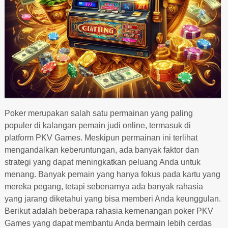
Poker merupakan salah satu permainan yang paling
populer di kalangan pemain judi online, termasuk di
platform PKV Games. Meskipun permainan ini terlihat
mengandalkan keberuntungan, ada banyak faktor dan
strategi yang dapat meningkatkan peluang Anda untuk
menang. Banyak pemain yang hanya fokus pada kartu yang
mereka pegang, tetapi sebenarnya ada banyak rahasia
yang jarang diketahui yang bisa memberi Anda keunggulan.
Berikut adalah beberapa rahasia kemenangan poker PKV
Games yang dapat membantu Anda bermain lebih cerdas