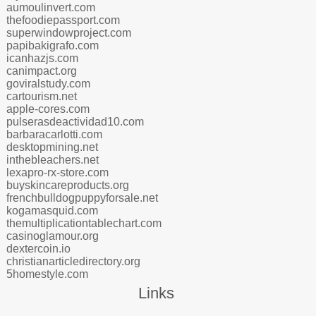
aumoulinvert.com
thefoodiepassport.com
superwindowproject.com
papibakigrafo.com
icanhazjs.com
canimpact.org
goviralstudy.com
cartourism.net
apple-cores.com
pulserasdeactividad10.com
barbaracarlotti.com
desktopmining.net
inthebleachers.net
lexapro-rx-store.com
buyskincareproducts.org
frenchbulldogpuppyforsale.net
kogamasquid.com
themultiplicationtablechart.com
casinoglamour.org
dextercoin.io
christianarticledirectory.org
5homestyle.com
Links