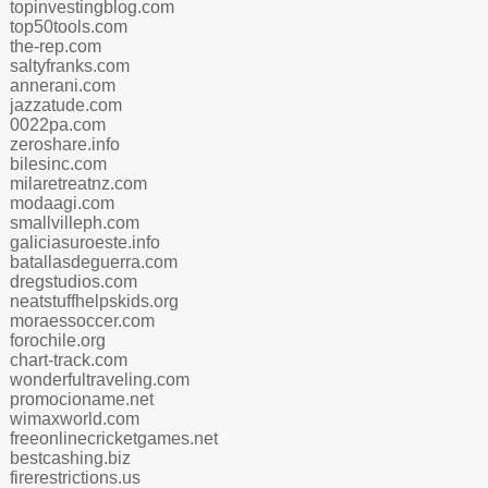
topinvestingblog.com
top50tools.com
the-rep.com
saltyfranks.com
annerani.com
jazzatude.com
0022pa.com
zeroshare.info
bilesinc.com
milaretreatnz.com
modaagi.com
smallvilleph.com
galiciasuroeste.info
batallasdeguerra.com
dregstudios.com
neatstuffhelpskids.org
moraessoccer.com
forochile.org
chart-track.com
wonderfultraveling.com
promocioname.net
wimaxworld.com
freeonlinecricketgames.net
bestcashing.biz
firerestrictions.us