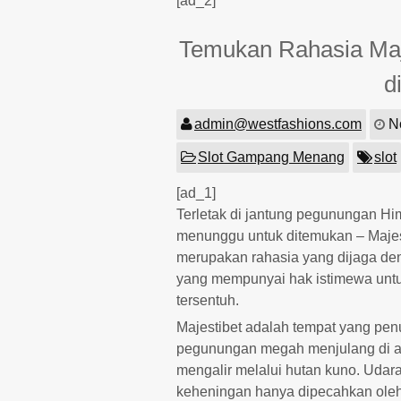
[ad_2]
Temukan Rahasia Maj
d
admin@westfashions.com
N
Slot Gampang Menang
slot
[ad_1]
Terletak di jantung pegunungan Hi
menunggu untuk ditemukan – Majest
merupakan rahasia yang dijaga deng
yang mempunyai hak istimewa untu
tersentuh.
Majestibet adalah tempat yang pe
pegunungan megah menjulang di at
mengalir melalui hutan kuno. Udara
keheningan hanya dipecahkan oleh