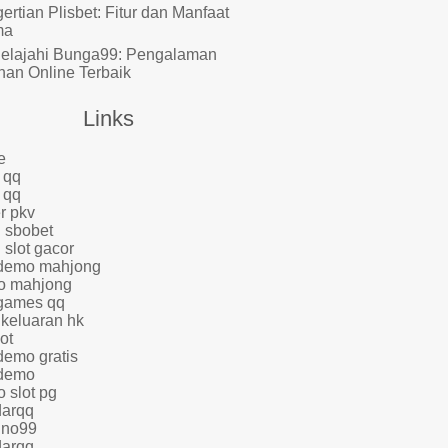
ertian Plisbet: Fitur dan Manfaat
ma
elajahi Bunga99: Pengalaman
han Online Terbaik
Links
e
s qq
s qq
r pkv
n sbobet
 slot gacor
 demo mahjong
o mahjong
games qq
 keluaran hk
ot
 demo gratis
 demo
 slot pg
arqq
ino99
arqq