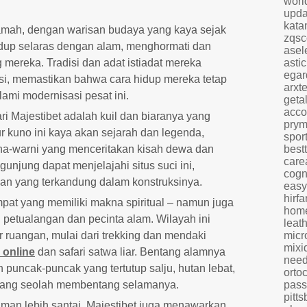
worl
upda
kata
amah, dengan warisan budaya yang kaya sejak
zqsc
idup selaras dengan alam, menghormati dan
asel
mereka. Tradisi dan adat istiadat mereka
astic
egar
asi, memastikan bahwa cara hidup mereka tetap
arxt
ami modernisasi pesat ini.
getal
acco
ri Majestibet adalah kuil dan biaranya yang
prym
r kuno ini kaya akan sejarah dan legenda,
spor
rna-warni yang menceritakan kisah dewa dan
best
care
unjung dapat menjelajahi situs suci ini,
cogn
n yang terkandung dalam konstruksinya.
easy
hirf
at yang memiliki makna spiritual – namun juga
home
 petualangan dan pecinta alam. Wilayah ini
leat
 ruangan, mulai dari trekking dan mendaki
micr
mixi
 online
dan safari satwa liar. Bentang alamnya
need
uncak-puncak yang tertutup salju, hutan lebat,
orto
 yang seolah membentang selamanya.
pas
pitt
man lebih santai, Majestibet juga menawarkan