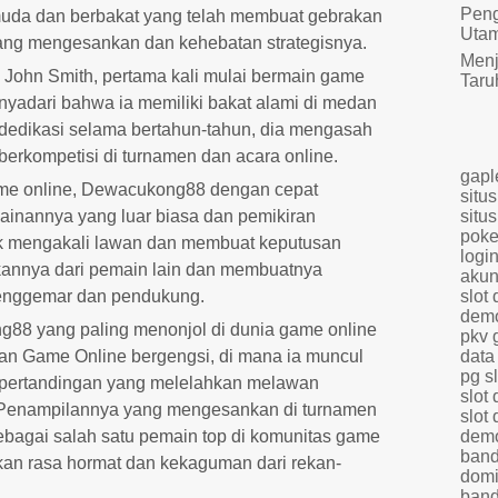
Peng
da dan berbakat yang telah membuat gebrakan
Uta
ang mengesankan dan kehebatan strategisnya.
Menj
John Smith, pertama kali mulai bermain game
Taru
nyadari bahwa ia memiliki bakat alami di medan
n dedikasi selama bertahun-tahun, dia mengasah
berkompetisi di turnamen dan acara online.
gapl
game online, Dewacukong88 dengan cepat
situ
ainannya yang luar biasa dan pemikiran
situ
poke
k mengakali lawan dan membuat keputusan
logi
annya dari pemain lain dan membuatnya
akun
penggemar dan pendukung.
slot
dem
88 yang paling menonjol di dunia game online
pkv 
n Game Online bergengsi, di mana ia muncul
data
pg sl
n pertandingan yang melelahkan melawan
slot
. Penampilannya yang mengesankan di turnamen
slot
bagai salah satu pemain top di komunitas game
demo
band
an rasa hormat dan kekaguman dari rekan-
dom
band