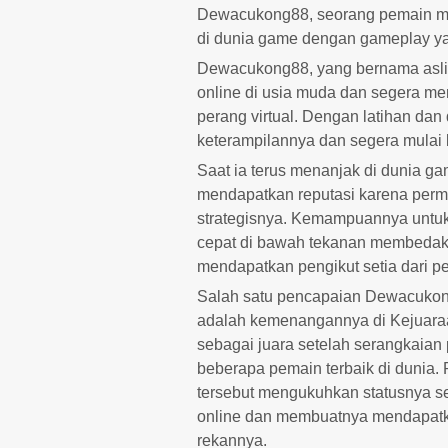
Dewacukong88, seorang pemain mu
di dunia game dengan gameplay y
Dewacukong88, yang bernama asli 
online di usia muda dan segera me
perang virtual. Dengan latihan da
keterampilannya dan segera mulai 
Saat ia terus menanjak di dunia 
mendapatkan reputasi karena perm
strategisnya. Kemampuannya untu
cepat di bawah tekanan membedak
mendapatkan pengikut setia dari 
Salah satu pencapaian Dewacukong
adalah kemenangannya di Kejuaraa
sebagai juara setelah serangkaia
beberapa pemain terbaik di dunia
tersebut mengukuhkan statusnya se
online dan membuatnya mendapatk
rekannya.