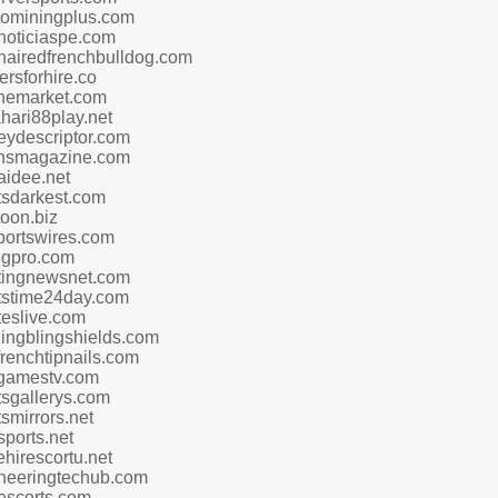
tominingplus.com
noticiaspe.com
hairedfrenchbulldog.com
ersforhire.co
nemarket.com
hari88play.net
ydescriptor.com
hsmagazine.com
aidee.net
tsdarkest.com
oon.biz
portswires.com
gpro.com
tingnewsnet.com
tstime24day.com
teslive.com
lingblingshields.com
frenchtipnails.com
gamestv.com
tsgallerys.com
tsmirrors.net
sports.net
ehirescortu.net
neeringtechub.com
yescorts.com