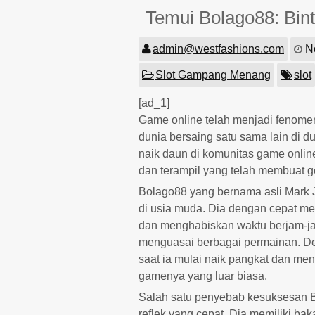
Temui Bolago88: Bin
admin@westfashions.com
N
Slot Gampang Menang
slot
[ad_1]
Game online telah menjadi fenomen
dunia bersaing satu sama lain di d
naik daun di komunitas game onli
dan terampil yang telah membuat g
Bolago88 yang bernama asli Mark 
di usia muda. Dia dengan cepat 
dan menghabiskan waktu berjam-j
menguasai berbagai permainan. De
saat ia mulai naik pangkat dan 
gamenya yang luar biasa.
Salah satu penyebab kesuksesan Bo
reflek yang cepat. Dia memiliki bak