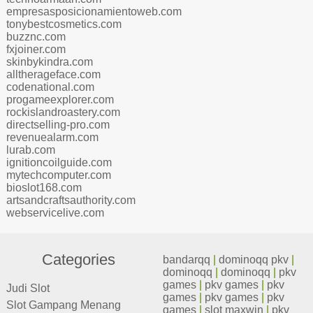
empresasposicionamientoweb.com
tonybestcosmetics.com
buzznc.com
fxjoiner.com
skinbykindra.com
alltherageface.com
codenational.com
progameexplorer.com
rockislandroastery.com
directselling-pro.com
revenuealarm.com
lurab.com
ignitioncoilguide.com
mytechcomputer.com
bioslot168.com
artsandcraftsauthority.com
webservicelive.com
Categories
bandarqq
|
dominoqq pkv
|
dominoqq
|
dominoqq
|
pkv
games
|
pkv games
|
pkv
Judi Slot
games
|
pkv games
|
pkv
Slot Gampang Menang
games
|
slot maxwin
|
pkv