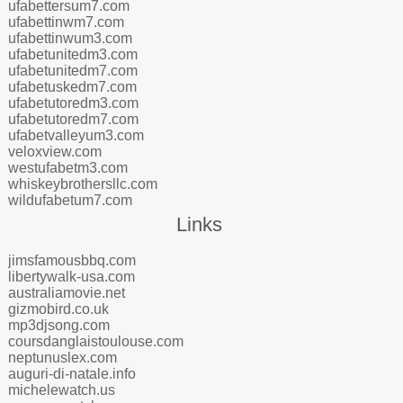
ufabettersum7.com
ufabettinwm7.com
ufabettinwum3.com
ufabetunitedm3.com
ufabetunitedm7.com
ufabetuskedm7.com
ufabetutoredm3.com
ufabetutoredm7.com
ufabetvalleyum3.com
veloxview.com
westufabetm3.com
whiskeybrothersllc.com
wildufabetum7.com
Links
jimsfamousbbq.com
libertywalk-usa.com
australiamovie.net
gizmobird.co.uk
mp3djsong.com
coursdanglaistoulouse.com
neptunuslex.com
auguri-di-natale.info
michelewatch.us