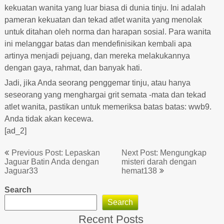
kekuatan wanita yang luar biasa di dunia tinju. Ini adalah
pameran kekuatan dan tekad atlet wanita yang menolak
untuk ditahan oleh norma dan harapan sosial. Para wanita
ini melanggar batas dan mendefinisikan kembali apa
artinya menjadi pejuang, dan mereka melakukannya
dengan gaya, rahmat, dan banyak hati.
Jadi, jika Anda seorang penggemar tinju, atau hanya
seseorang yang menghargai grit semata -mata dan tekad
atlet wanita, pastikan untuk memeriksa batas batas: wwb9.
Anda tidak akan kecewa.
[ad_2]
Post
Previous Post: Lepaskan
Next Post: Mengungkap
navigation
Jaguar Batin Anda dengan
misteri darah dengan
Jaguar33
hemat138
Search
Search
Recent Posts