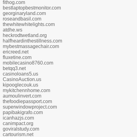
fithog.com
bestlaptopbestmonitor.com
georginaryland.com
roseandbasil.com
thewhitewhitelights.com
atdhe.ws
heckrodtwetland.org
halfheardinthestillness.com
mybestmassagechair.com
ericreed.net
fluxetine.com
mobilecasino8760.com
betqq3.net
casinoloans5.us
CasinoAuction.us
kipooglecouk.us
mykitchennhome.com
aumoulinvert.com
thefoodiepassport.com
superwindowproject.com
papibakigrafo.com
icanhazjs.com
canimpact.org
goviralstudy.com
cartourism.net