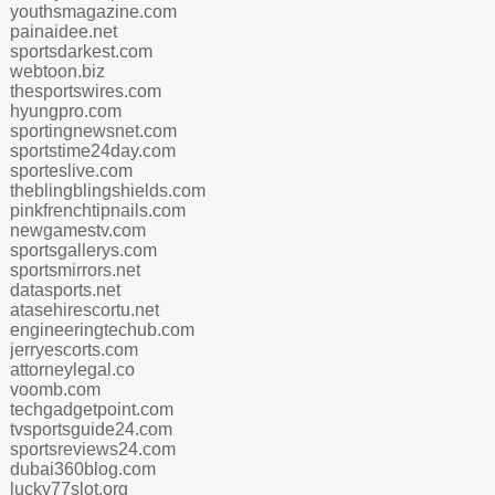
youthsmagazine.com
painaidee.net
sportsdarkest.com
webtoon.biz
thesportswires.com
hyungpro.com
sportingnewsnet.com
sportstime24day.com
sporteslive.com
theblingblingshields.com
pinkfrenchtipnails.com
newgamestv.com
sportsgallerys.com
sportsmirrors.net
datasports.net
atasehirescortu.net
engineeringtechub.com
jerryescorts.com
attorneylegal.co
voomb.com
techgadgetpoint.com
tvsportsguide24.com
sportsreviews24.com
dubai360blog.com
lucky77slot.org