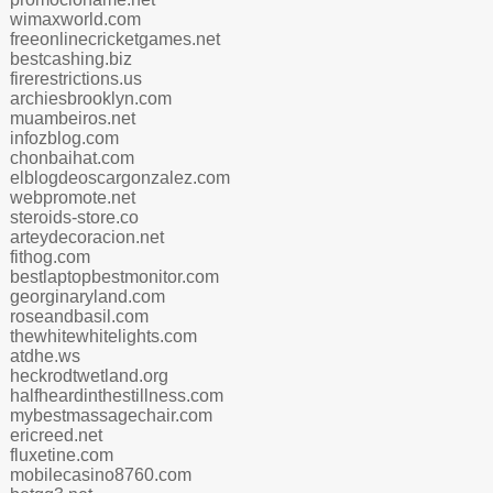
wimaxworld.com
freeonlinecricketgames.net
bestcashing.biz
firerestrictions.us
archiesbrooklyn.com
muambeiros.net
infozblog.com
chonbaihat.com
elblogdeoscargonzalez.com
webpromote.net
steroids-store.co
arteydecoracion.net
fithog.com
bestlaptopbestmonitor.com
georginaryland.com
roseandbasil.com
thewhitewhitelights.com
atdhe.ws
heckrodtwetland.org
halfheardinthestillness.com
mybestmassagechair.com
ericreed.net
fluxetine.com
mobilecasino8760.com