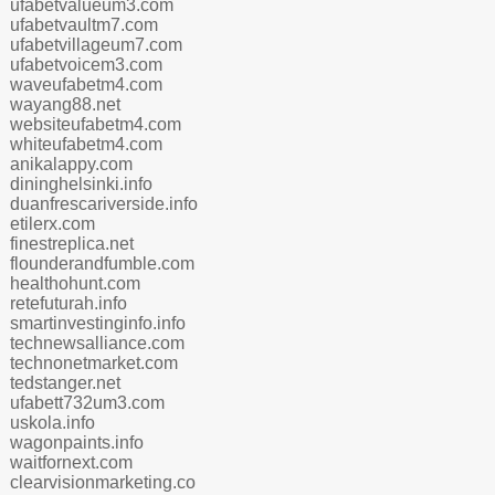
ufabetvalueum3.com
ufabetvaultm7.com
ufabetvillageum7.com
ufabetvoicem3.com
waveufabetm4.com
wayang88.net
websiteufabetm4.com
whiteufabetm4.com
anikalappy.com
dininghelsinki.info
duanfrescariverside.info
etilerx.com
finestreplica.net
flounderandfumble.com
healthohunt.com
retefuturah.info
smartinvestinginfo.info
technewsalliance.com
technonetmarket.com
tedstanger.net
ufabett732um3.com
uskola.info
wagonpaints.info
waitfornext.com
clearvisionmarketing.co