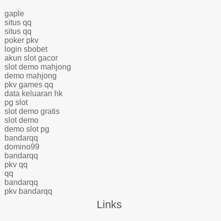
gaple
situs qq
situs qq
poker pkv
login sbobet
akun slot gacor
slot demo mahjong
demo mahjong
pkv games qq
data keluaran hk
pg slot
slot demo gratis
slot demo
demo slot pg
bandarqq
domino99
bandarqq
pkv qq
qq
bandarqq
pkv bandarqq
Links