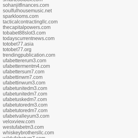
sohanjitfinances.com
soulfulhousemusic.net
sparklooms.com
tacticalcontractingllc.com
thecapitalpowers.com
tobabet88slot3.com
todayscurrentnews.com
totobet77.asia
totobet77.org
trendingpublication.com
ufabettererum3.com
ufabettermentm4.com
ufabettersum7.com
ufabettinwm7.com
ufabettinwum3.com
ufabetunitedm3.com
ufabetunitedm7.com
ufabetuskedm7.com
ufabetutoredm3.com
ufabetutoredm7.com
ufabetvalleyum3.com
veloxview.com
westufabetm3.com
whiskeybrothersllc.com