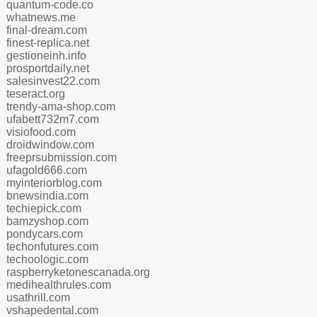
quantum-code.co
whatnews.me
final-dream.com
finest-replica.net
gestioneinh.info
prosportdaily.net
salesinvest22.com
teseract.org
trendy-ama-shop.com
ufabett732m7.com
visiofood.com
droidwindow.com
freeprsubmission.com
ufagold666.com
myinteriorblog.com
bnewsindia.com
techiepick.com
bamzyshop.com
pondycars.com
techonfutures.com
techoologic.com
raspberryketonescanada.org
medihealthrules.com
usathrill.com
vshapedental.com