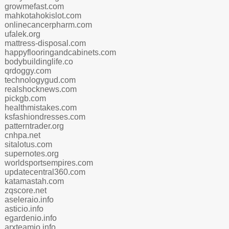
growmefast.com
mahkotahokislot.com
onlinecancerpharm.com
ufalek.org
mattress-disposal.com
happyflooringandcabinets.com
bodybuildinglife.co
qrdoggy.com
technologygud.com
realshocknews.com
pickgb.com
healthmistakes.com
ksfashiondresses.com
patterntrader.org
cnhpa.net
sitalotus.com
supernotes.org
worldsportsempires.com
updatecentral360.com
katamastah.com
zqscore.net
aseleraio.info
asticio.info
egardenio.info
arxteamio.info