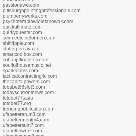
passionawe.com
pittsburghpaintingprofessionals.com
plumberryworks.com
psychoterapiawioletanowak.com
quickultimate.com
quirkyquester.com
sexmedicineformen.com
shiftripple.com
slotterpercaya.co
smartcoolbox.com
sohanjitfinances.com
soulfulhousemusic.net
sparklooms.com
tacticalcontractingllc.com
thecapitalpowers.com
tobabet88slot3.com
todayscurrentnews.com
totobet77.asia
totobet77.org
trendingpublication.com
ufabettererum3.com
ufabettermentm4.com
ufabettersum7.com
ufabettinwm7.com