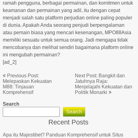
ramah pengguna, berbagai permainan, dan komitmen untuk
keamanan dan permainan yang adil, itu dengan cepat
menjadi salah satu platform perjudian online paling populer
di dunia. Apakah Anda seorang penjudi berpengalaman
atau pemain biasa yang mencari kesenangan, MPO88Asia
memiliki sesuatu untuk semua orang. Jadi mengapa tidak
mencobanya dan melihat sendiri bagaimana platform online
ini mengubah permainan?
[ad_2]
Post
Previous Post:
Next Post: Bangkit dan
navigation
Melepaskan Kekuatan
Jatuhnya Raja:
M88: Tinjauan
Menjelajahi Kekuatan dan
Komprehensif
Politik Monarki
Search
Search
Recent Posts
Apa itu Majestibet? Panduan Komprehensif untuk Situs