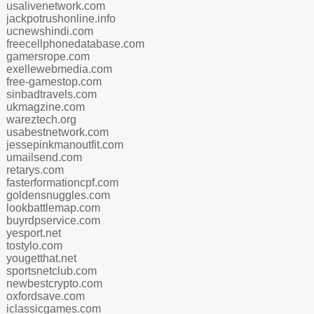
usalivenetwork.com
jackpotrushonline.info
ucnewshindi.com
freecellphonedatabase.com
gamersrope.com
exellewebmedia.com
free-gamestop.com
sinbadtravels.com
ukmagzine.com
wareztech.org
usabestnetwork.com
jessepinkmanoutfit.com
umailsend.com
retarys.com
fasterformationcpf.com
goldensnuggles.com
lookbattlemap.com
buyrdpservice.com
yesport.net
tostylo.com
yougetthat.net
sportsnetclub.com
newbestcrypto.com
oxfordsave.com
iclassicgames.com