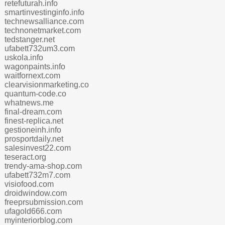
retefuturah.info
smartinvestinginfo.info
technewsalliance.com
technonetmarket.com
tedstanger.net
ufabett732um3.com
uskola.info
wagonpaints.info
waitfornext.com
clearvisionmarketing.co
quantum-code.co
whatnews.me
final-dream.com
finest-replica.net
gestioneinh.info
prosportdaily.net
salesinvest22.com
teseract.org
trendy-ama-shop.com
ufabett732m7.com
visiofood.com
droidwindow.com
freeprsubmission.com
ufagold666.com
myinteriorblog.com