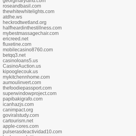
georginaryland.com
roseandbasil.com
thewhitewhitelights.com
atdhe.ws
heckrodtwetland.org
halfheardinthestillness.com
mybestmassagechair.com
ericreed.net
fluxetine.com
mobilecasino8760.com
betqq3.net
casinoloans5.us
CasinoAuction.us
kipooglecouk.us
mykitchennhome.com
aumoulinvert.com
thefoodiepassport.com
superwindowproject.com
papibakigrafo.com
icanhazjs.com
canimpact.org
goviralstudy.com
cartourism.net
apple-cores.com
pulserasdeactividad10.com