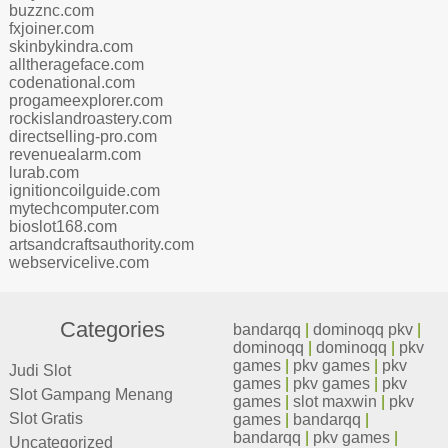
buzznc.com
fxjoiner.com
skinbykindra.com
alltherageface.com
codenational.com
progameexplorer.com
rockislandroastery.com
directselling-pro.com
revenuealarm.com
lurab.com
ignitioncoilguide.com
mytechcomputer.com
bioslot168.com
artsandcraftsauthority.com
webservicelive.com
Categories
bandarqq
|
dominoqq pkv
|
dominoqq
|
dominoqq
|
pkv
games
|
pkv games
|
pkv
Judi Slot
games
|
pkv games
|
pkv
Slot Gampang Menang
games
|
slot maxwin
|
pkv
Slot Gratis
games
|
bandarqq
|
bandarqq
|
pkv games
|
Uncategorized