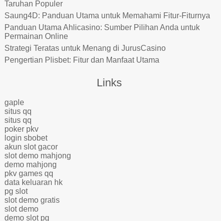
Taruhan Populer
Saung4D: Panduan Utama untuk Memahami Fitur-Fiturnya
Panduan Utama Ahlicasino: Sumber Pilihan Anda untuk
Permainan Online
Strategi Teratas untuk Menang di JurusCasino
Pengertian Plisbet: Fitur dan Manfaat Utama
Links
gaple
situs qq
situs qq
poker pkv
login sbobet
akun slot gacor
slot demo mahjong
demo mahjong
pkv games qq
data keluaran hk
pg slot
slot demo gratis
slot demo
demo slot pg