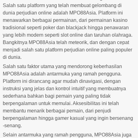
Salah satu platform yang telah membuat gelombang di
dunia perjudian online adalah MPO88Asia. Platform ini
menawarkan berbagai permainan, dari permainan kasino
tradisional seperti poker dan blackjack hingga penawaran
yang lebih modern seperti slot online dan taruhan olahraga.
Bangkitnya MPO88Asia telah meteorik, dan dengan cepat
menjadi salah satu platform perjudian online paling populer
di dunia.
Salah satu faktor utama yang mendorong keberhasilan
MPO88Asia adalah antarmuka yang ramah pengguna.
Platform ini dirancang agar mudah dinavigasi, dengan
instruksi yang jelas dan kontrol intuitif yang membuatnya
sederhana bahkan bagi pemain yang paling tidak
berpengalaman untuk memulai. Aksesibilitas ini telah
membantu menarik berbagai pemain, dari penjudi
berpengalaman hingga gamer kasual yang ingin bersenang
-senang.
Selain antarmuka yang ramah pengguna, MPO88Asia juga