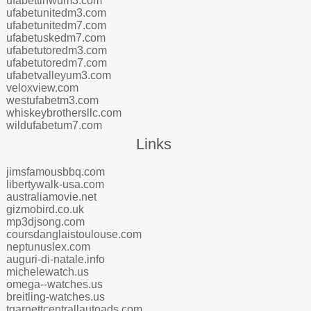
ufabettinwum3.com
ufabetunitedm3.com
ufabetunitedm7.com
ufabetuskedm7.com
ufabetutoredm3.com
ufabetutoredm7.com
ufabetvalleyum3.com
veloxview.com
westufabetm3.com
whiskeybrothersllc.com
wildufabetum7.com
Links
jimsfamousbbq.com
libertywalk-usa.com
australiamovie.net
gizmobird.co.uk
mp3djsong.com
coursdanglaistoulouse.com
neptunuslex.com
auguri-di-natale.info
michelewatch.us
omega--watches.us
breitling-watches.us
tgarnettcentrallautoads.com