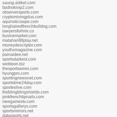
saung-artikel.com
fasthokivip2.com
observersports.com
cryptominingplus.com
aquinoticiaspe.com
longhairedfrenchbulldog.com
lawyersforhire.co
businemarket.com
matahari88play.net
moneydescriptor.com
youthsmagazine.com
painaidee.net
sportsdarkest.com
webtoon.biz
thesportswires.com
hyungpro.com
sportingnewsnet.com
sportstime24day.com
sporteslive.com
theblingblingshields.com
pinkfrenchtipnails.com
newgamestv.com
sportsgallerys.com
sportsmirrors.net
datasports.net