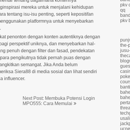
omentar tentang bagaimana kontennya
pkv 
inspirasi mereka untuk menjalani kehidupan
qq
ara tentang isu-isu penting, seperti kepositifan
band
pkv 
 menggunakan platformnya untuk menyebarkan
.
kat penonton dengan konten autentiknya dengan
punj
erbagi perspektif uniknya, dan menyebarkan hal-
the-
jusu
 yang penuh dengan filter dan fasad, pendekatan
thec
n para pengikutnya tidak pernah puas dengan
blog
angkitkan semangat. Jika Anda belum
gues
casi
iksa Siera88 di media sosial dan lihat sendiri
poke
 influencer.
cour
bant
bahe
bahe
Next Post: Membuka Potensi Login
pert
MPO555: Cara Memulai
thre
tech
usal
jack
ucne