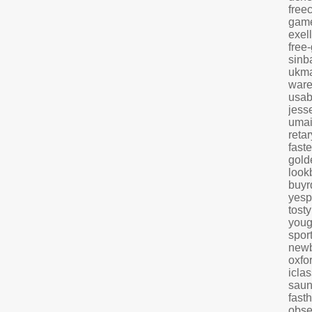
free
game
exel
free
sinb
ukm
ware
usab
jess
umai
reta
fast
gold
look
buyr
yesp
tost
youg
spor
newb
oxfo
icla
saun
fast
obse