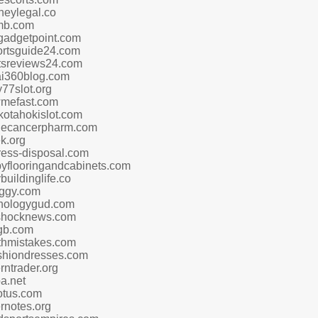
rneylegal.co
mb.com
gadgetpoint.com
ortsguide24.com
tsreviews24.com
i360blog.com
y77slot.org
mefast.com
otahokislot.com
necancerpharm.com
ek.org
ress-disposal.com
yflooringandcabinets.com
buildinglife.co
ggy.com
nologygud.com
shocknews.com
gb.com
thmistakes.com
shiondresses.com
erntrader.org
a.net
lotus.com
rnotes.org