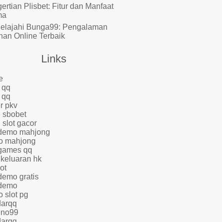
ertian Plisbet: Fitur dan Manfaat
ma
elajahi Bunga99: Pengalaman
han Online Terbaik
Links
e
s qq
s qq
r pkv
n sbobet
 slot gacor
 demo mahjong
o mahjong
games qq
 keluaran hk
ot
 demo gratis
 demo
 slot pg
arqq
ino99
arqq