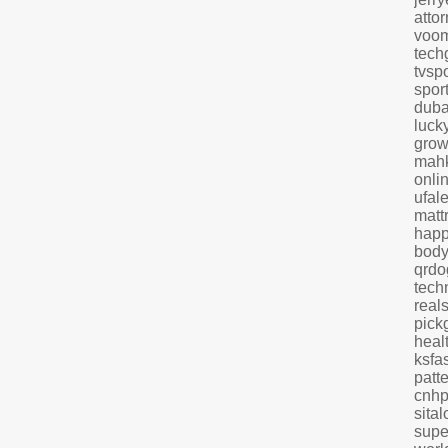
atto
voo
tech
tvsp
spor
duba
luck
grow
mahk
onli
ufal
matt
happ
body
qrdo
tech
real
pick
heal
ksfa
patt
cnhp
sita
supe