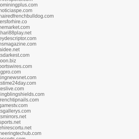
tominingplus.com
noticiaspe.com
hairedfrenchbulldog.com
ersforhire.co
nemarket.com
hari88play.net
ydescriptor.com
hsmagazine.com
aidee.net
tsdarkest.com
oon.biz
portswires.com
gpro.com
tingnewsnet.com
tstime24day.com
teslive.com
lingblingshields.com
frenchtipnails.com
gamestv.com
tsgallerys.com
tsmirrors.net
sports.net
ehirescortu.net
neeringtechub.com
yescorts.com