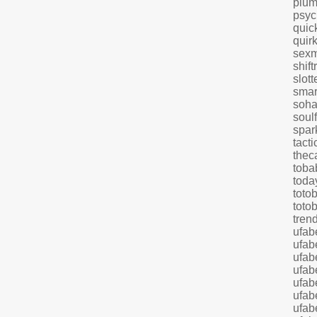
plum
psyc
quic
quir
sexm
shif
slot
smar
soha
soul
spar
tact
thec
toba
toda
toto
toto
tren
ufab
ufab
ufab
ufab
ufab
ufab
ufab