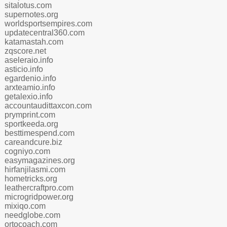
sitalotus.com
supernotes.org
worldsportsempires.com
updatecentral360.com
katamastah.com
zqscore.net
aseleraio.info
asticio.info
egardenio.info
arxteamio.info
getalexio.info
accountaudittaxcon.com
prymprint.com
sportkeeda.org
besttimespend.com
careandcure.biz
cogniyo.com
easymagazines.org
hirfanjilasmi.com
hometricks.org
leathercraftpro.com
microgridpower.org
mixiqo.com
needglobe.com
ortocoach.com