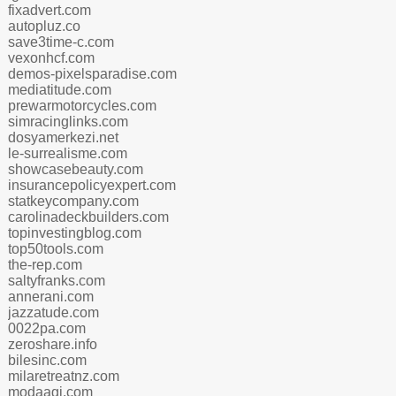
fixadvert.com
autopluz.co
save3time-c.com
vexonhcf.com
demos-pixelsparadise.com
mediatitude.com
prewarmotorcycles.com
simracinglinks.com
dosyamerkezi.net
le-surrealisme.com
showcasebeauty.com
insurancepolicyexpert.com
statkeycompany.com
carolinadeckbuilders.com
topinvestingblog.com
top50tools.com
the-rep.com
saltyfranks.com
annerani.com
jazzatude.com
0022pa.com
zeroshare.info
bilesinc.com
milaretreatnz.com
modaagi.com