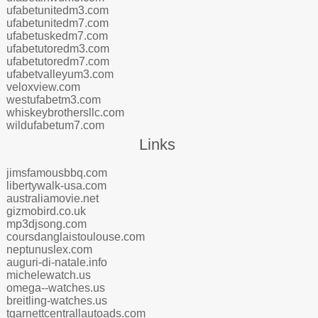
ufabetunitedm3.com
ufabetunitedm7.com
ufabetuskedm7.com
ufabetutoredm3.com
ufabetutoredm7.com
ufabetvalleyum3.com
veloxview.com
westufabetm3.com
whiskeybrothersllc.com
wildufabetum7.com
Links
jimsfamousbbq.com
libertywalk-usa.com
australiamovie.net
gizmobird.co.uk
mp3djsong.com
coursdanglaistoulouse.com
neptunuslex.com
auguri-di-natale.info
michelewatch.us
omega--watches.us
breitling-watches.us
tgarnettcentrallautoads.com