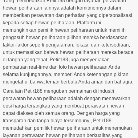
Yang membedakan Petir188 dengan layanan perawatan
hewan peliharaan lainnya adalah komitmennya dalam
memberikan perawatan dan perhatian yang dipersonalisasi
kepada setiap hewan peliharaan. Platform ini
memungkinkan pemilik hewan peliharaan untuk memilih
pengasuh hewan peliharaan pilihan mereka berdasarkan
faktor-faktor seperti pengalaman, lokasi, dan ketersediaan,
untuk memastikan bahwa hewan peliharaan mereka berada
di tangan yang tepat. Petir188 juga menyediakan
pembaruan real-time dan foto hewan peliharaan Anda
selama kunjungannya, memberi Anda ketenangan pikiran
mengetahui bahwa teman berbulu Anda aman dan bahagia.
Cara lain Petir188 mengubah permainan di industri
perawatan hewan peliharaan adalah dengan menawarkan
opsi harga terjangkau yang membuat perawatan hewan
dapat diakses oleh semua orang. Dengan harga yang
transparan dan tanpa biaya tersembunyi, Petir188
memudahkan pemilik hewan peliharaan untuk menemukan
layanan perawatan hewan peliharaan berkualitas yang