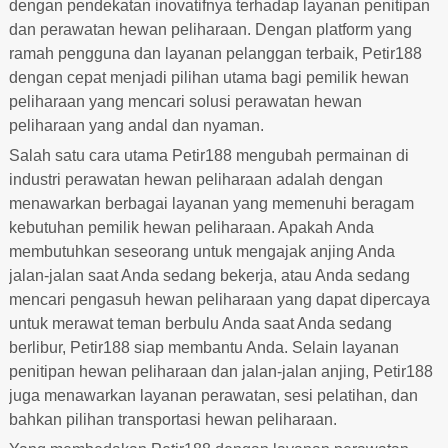
dengan pendekatan inovatifnya terhadap layanan penitipan
dan perawatan hewan peliharaan. Dengan platform yang
ramah pengguna dan layanan pelanggan terbaik, Petir188
dengan cepat menjadi pilihan utama bagi pemilik hewan
peliharaan yang mencari solusi perawatan hewan
peliharaan yang andal dan nyaman.
Salah satu cara utama Petir188 mengubah permainan di
industri perawatan hewan peliharaan adalah dengan
menawarkan berbagai layanan yang memenuhi beragam
kebutuhan pemilik hewan peliharaan. Apakah Anda
membutuhkan seseorang untuk mengajak anjing Anda
jalan-jalan saat Anda sedang bekerja, atau Anda sedang
mencari pengasuh hewan peliharaan yang dapat dipercaya
untuk merawat teman berbulu Anda saat Anda sedang
berlibur, Petir188 siap membantu Anda. Selain layanan
penitipan hewan peliharaan dan jalan-jalan anjing, Petir188
juga menawarkan layanan perawatan, sesi pelatihan, dan
bahkan pilihan transportasi hewan peliharaan.