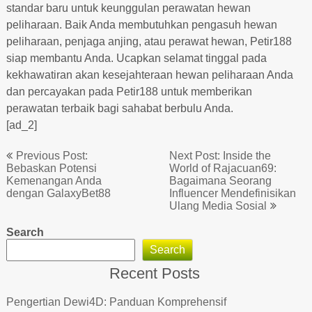
standar baru untuk keunggulan perawatan hewan
peliharaan. Baik Anda membutuhkan pengasuh hewan
peliharaan, penjaga anjing, atau perawat hewan, Petir188
siap membantu Anda. Ucapkan selamat tinggal pada
kekhawatiran akan kesejahteraan hewan peliharaan Anda
dan percayakan pada Petir188 untuk memberikan
perawatan terbaik bagi sahabat berbulu Anda.
[ad_2]
Post
Previous Post:
Next Post: Inside the
navigation
Bebaskan Potensi
World of Rajacuan69:
Kemenangan Anda
Bagaimana Seorang
dengan GalaxyBet88
Influencer Mendefinisikan
Ulang Media Sosial
Search
Search
Recent Posts
Pengertian Dewi4D: Panduan Komprehensif