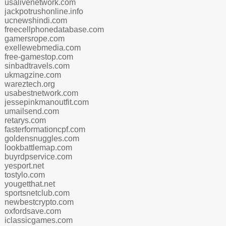
usalivenetwork.com
jackpotrushonline.info
ucnewshindi.com
freecellphonedatabase.com
gamersrope.com
exellewebmedia.com
free-gamestop.com
sinbadtravels.com
ukmagzine.com
wareztech.org
usabestnetwork.com
jessepinkmanoutfit.com
umailsend.com
retarys.com
fasterformationcpf.com
goldensnuggles.com
lookbattlemap.com
buyrdpservice.com
yesport.net
tostylo.com
yougetthat.net
sportsnetclub.com
newbestcrypto.com
oxfordsave.com
iclassicgames.com