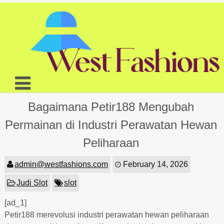
Skip
to
content
Home
Bagaimana Petir188 Mengubah
Judi Slot
Permainan di Industri Perawatan Hewan
Slot Gratis
Peliharaan
Slot Gampang Menang
admin@westfashions.com
February 14, 2026
situs slot gacor
Judi Slot
slot
[ad_1]
Petir188 merevolusi industri perawatan hewan peliharaan