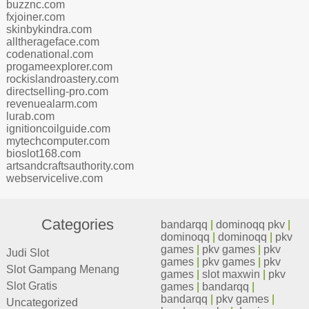
buzznc.com
fxjoiner.com
skinbykindra.com
alltherageface.com
codenational.com
progameexplorer.com
rockislandroastery.com
directselling-pro.com
revenuealarm.com
lurab.com
ignitioncoilguide.com
mytechcomputer.com
bioslot168.com
artsandcraftsauthority.com
webservicelive.com
Categories
bandarqq
|
dominoqq pkv
|
dominoqq
|
dominoqq
|
pkv
games
|
pkv games
|
pkv
Judi Slot
games
|
pkv games
|
pkv
Slot Gampang Menang
games
|
slot maxwin
|
pkv
Slot Gratis
games
|
bandarqq
|
bandarqq
|
pkv games
|
Uncategorized