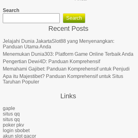
Search
Search
Recent Posts
Jelajahi Dunia JakartaSlot88 yang Menyenangkan:
Panduan Utama Anda
Menemukan Dunia303: Platform Game Online Terbaik Anda
Pengertian Dewi4D: Panduan Komprehensif
Memahami Gajibet: Panduan Komprehensif untuk Penjudi
Apa itu Majestibet? Panduan Komprehensif untuk Situs
Taruhan Populer
Links
gaple
situs qq
situs qq
poker pkv
login sbobet
akun slot gacor