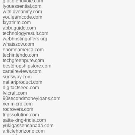
giocolenuvole.com
iyouessential.com
withloveamity.com
youlearncode.com
fxyatirim.com
abbuguide.com
technologyresult.com
webhostingoffers.org
whatszow.com
ehomeamerca.com
techintendo.com
techgreenpure.com
bestdropshipstore.com
cartelreviews.com
surfsway.com
nailartproduct.com
digitactseed.com
lvlcraft.com
90secondmoneyloans.com
xenmicro.com
rodrovers.com
tripssolution.com
satta-king-india.com
yukigassencanada.com
articlehorizone.com