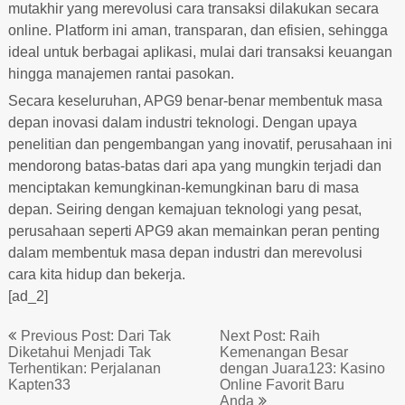
mutakhir yang merevolusi cara transaksi dilakukan secara
online. Platform ini aman, transparan, dan efisien, sehingga
ideal untuk berbagai aplikasi, mulai dari transaksi keuangan
hingga manajemen rantai pasokan.
Secara keseluruhan, APG9 benar-benar membentuk masa
depan inovasi dalam industri teknologi. Dengan upaya
penelitian dan pengembangan yang inovatif, perusahaan ini
mendorong batas-batas dari apa yang mungkin terjadi dan
menciptakan kemungkinan-kemungkinan baru di masa
depan. Seiring dengan kemajuan teknologi yang pesat,
perusahaan seperti APG9 akan memainkan peran penting
dalam membentuk masa depan industri dan merevolusi
cara kita hidup dan bekerja.
[ad_2]
Post
Previous Post: Dari Tak
Next Post: Raih
navigation
Diketahui Menjadi Tak
Kemenangan Besar
Terhentikan: Perjalanan
dengan Juara123: Kasino
Kapten33
Online Favorit Baru
Anda