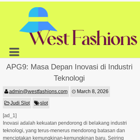
Skip
to
content
Home
APG9: Masa Depan Inovasi di Industri
Judi Slot
Teknologi
Slot Gratis
admin@westfashions.com
March 8, 2026
Slot Gampang Menang
Judi Slot
slot
situs slot gacor
[ad_1]
Inovasi adalah kekuatan pendorong di belakang industri
teknologi, yang terus-menerus mendorong batasan dan
menciptakan kemungkinan-kemungkinan baru. Seiring