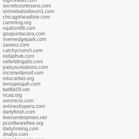
login99bet.com
secretcourtesans.com
onlinebahisforum1.com
chicagoheadline.com
camming.org
rajalion88.com
goupuntacana.com
riversedgepark.com
zaseez.com
catchycrunch.com
nofaphub.com
nefertitingalls.com
patsyscreations.com
income4proof.com
educaritas.org
lensajelajah.com
betflik09.net
ncaq.org
xenmicro.com
onlineshopera.com
dartyfresh.com
lewisenterprises.net
pcsoftwarefree.org
dailylinking.com
dnafyx.com