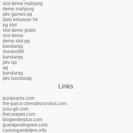
slot demo mahjong
demo mahjong
pkv games qq
data keluaran hk
pg slot
slot demo gratis
slot demo
demo slot pg
bandarqq
domino99
bandarqq
pkv qq
qq
bandarqq
pkv bandarqq
Links
punjwanis.com
the-parcs-clematiscondos.com
jusu-gb.com
thecarepet.com
blogwriterplus.com
guestpostingseo.com
casinogambitpro.info