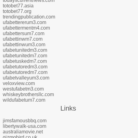
todayscurrentnews.com
totobet77.asia
totobet77.org
trendingpublication.com
ufabettererum3.com
ufabettermentm4.com
ufabettersum7.com
ufabettinwm7.com
ufabettinwum3.com
ufabetunitedm3.com
ufabetunitedm7.com
ufabetuskedm7.com
ufabetutoredm3.com
ufabetutoredm7.com
ufabetvalleyum3.com
veloxview.com
westufabetm3.com
whiskeybrothersllc.com
wildufabetum7.com
Links
jimsfamousbbq.com
libertywalk-usa.com
australiamovie.net
gizmobird.co.uk