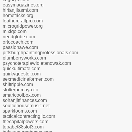
easymagazines.org
hirfanjilasmi.com
hometricks.org
leathercraftpro.com
microgridpower.org
mixiqo.com
needglobe.com
ortocoach.com
passionawe.com
pittsburghpaintingprofessionals.com
plumberryworks.com
psychoterapiawioletanowak.com
quickultimate.com
quirkyquester.com
sexmedicineformen.com
shiftripple.com
slotterpercaya.co
smartcoolbox.com
sohanjitfinances.com
soulfulhousemusic.net
sparklooms.com
tacticalcontractingllc.com
thecapitalpowers.com
tobabet88slot3.com