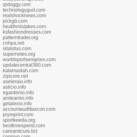
qrdoggy.com
technologygud.com
realshocknews.com
pickgb.com
healthmistakes.com
ksfashiondresses.com
patterntrader.org
cnhpa.net
sitalotus.com
supernotes.org
worldsportsempires.com
updatecentral360.com
katamastah.com
zqscore.net
aseleraio.info
asticio.info
egardenio.info
arxteamio.info
getalexio.info
accountaudittaxcon.com
prymprint.com
sportkeeda.org
besttimespend.com
careandcure.biz
cogniyo.com